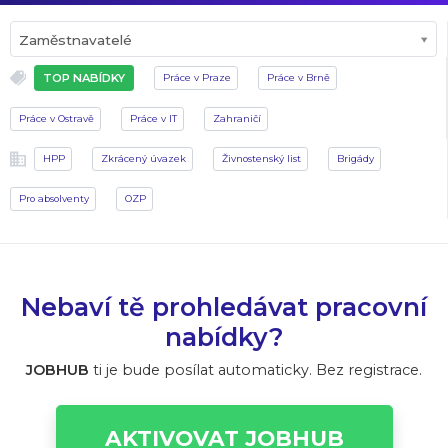
Zaměstnavatelé
TOP NABÍDKY
Práce v Praze
Práce v Brně
Práce v Ostravě
Práce v IT
Zahraničí
HPP
Zkrácený úvazek
Živnostenský list
Brigády
Pro absolventy
OZP
Nebaví tě prohledávat pracovní
nabídky?
JOBHUB
ti je bude posílat automaticky. Bez registrace.
AKTIVOVAT JOBHUB