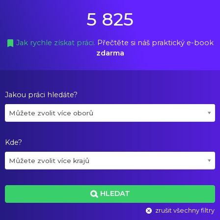
5 825
Jak rychle získat práci.
Přečtěte si náš praktický e-book
zdarma
Jakou práci hledáte?
Můžete zvolit více oborů
Kde?
Můžete zvolit více krajů
HLEDAT
zrušit všechny filtry