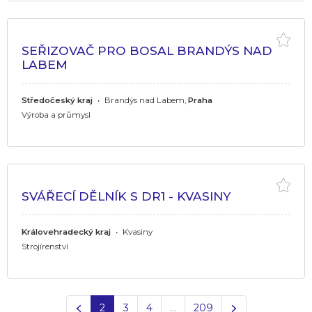
SEŘIZOVAČ PRO BOSAL BRANDÝS NAD
LABEM
Středočeský kraj
•
Brandýs nad Labem,
Praha
Výroba a průmysl
SVÁŘECÍ DĚLNÍK S DR1 - KVASINY
Královehradecký kraj
•
Kvasiny
Strojírenství
Předchozí
Další
2
3
4
…
209