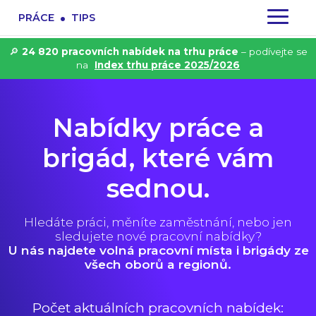
.
PRÁCE
TIPS
🔎
24 820 pracovních nabídek na trhu práce
– podívejte se
na
Index trhu práce 2025/2026
Nabídky práce a
brigád, které vám
sednou.
Hledáte práci, měníte zaměstnání, nebo jen
sledujete nové pracovní nabídky?
U nás najdete volná pracovní místa i brigády ze
všech oborů a regionů.
Počet aktuálních pracovních nabídek: