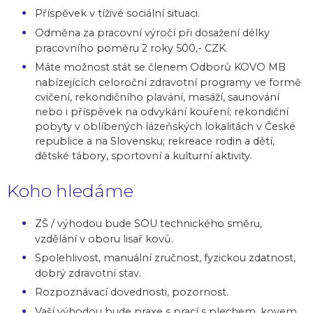
Příspěvek v tíživé sociální situaci.
Odměna za pracovní výročí při dosažení délky
pracovního poměru 2 roky 500,- CZK.
Máte možnost stát se členem Odborů KOVO MB
nabízejících celoroční zdravotní programy ve formě
cvičení, rekondičního plavání, masáží, saunování
nebo i příspěvek na odvykání kouření; rekondiční
pobyty v oblíbených lázeňských lokalitách v České
republice a na Slovensku; rekreace rodin a dětí,
dětské tábory, sportovní a kulturní aktivity.
Koho hledáme
ZŠ / výhodou bude SOU technického směru,
vzdělání v oboru lisař kovů.
Spolehlivost, manuální zručnost, fyzickou zdatnost,
dobrý zdravotní stav.
Rozpoznávací dovednosti, pozornost.
Vaší výhodou bude praxe s prací s plechem, kovem.