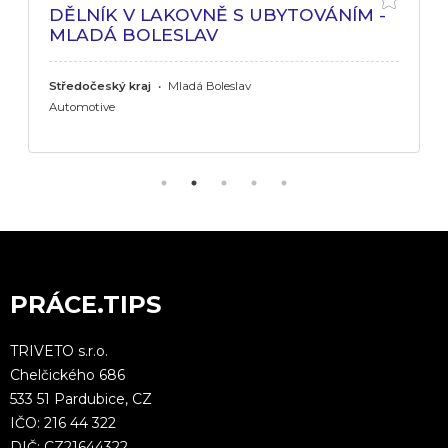
DĚLNÍK V LAKOVNĚ S UBYTOVÁNÍM -
MLADÁ BOLESLAV
Středočeský kraj
•
Mladá Boleslav
Automotive
PRÁCE.TIPS
TRIVETO s.r.o.
Chelčického 686
533 51 Pardubice, CZ
IČO: 216 44 322
DIČ: CZ21644322