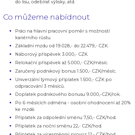
do lisu, odebírat výlisky, atd.
Co můžeme nabídnout
Práci na hlavní pracovní poměr s možností
kariérního růstu.
Základní mzdu od 19.028,- do 22.479,- CZK.
Náborový příspěvek 3.000,- CZK.
Relokační příspěvek až 5.000,- CZK/měsíc.
Zaručený podnikový bonus 1.500,- CZK/měsíc.
Univerzální týmový příplatek 1.500,- CZK po
odpracování 3 měsíců.
Doplatek podnikového bonusu 9.000,-CZK/rok.
Po 6 měsících odměna - osobní ohodnocení až 20%
ke mzdě.
Příplatek za odpolední směnu 7,50,- CZK/hod.
Příplatek za noční směnu 22,- CZK/hod.
Příplatek za vícesměnný provoz 12,- CZK/hod.