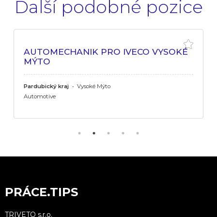
Další podobné pozice
AUTOMECHANIK PRO IVECO VYSOKÉ
MÝTO
Pardubický kraj
•
Vysoké Mýto
Automotive
PRÁCE.TIPS
TRIVETO s.r.o.