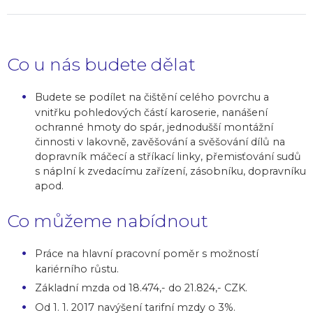
Co u nás budete dělat
Budete se podílet na čištění celého povrchu a
vnitřku pohledových částí karoserie, nanášení
ochranné hmoty do spár, jednodušší montážní
činnosti v lakovně, zavěšování a svěšování dílů na
dopravník máčecí a stříkací linky, přemisťování sudů
s náplní k zvedacímu zařízení, zásobníku, dopravníku
apod.
Co můžeme nabídnout
Práce na hlavní pracovní poměr s možností
kariérního růstu.
Základní mzda od 18.474,- do 21.824,- CZK.
Od 1. 1. 2017 navýšení tarifní mzdy o 3%.