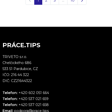
1
2
3
…
10
PRÁCE.TIPS
TRIVETO s.r.o.
Chelčického 686
533 51 Pardubice, CZ
IČO: 216 44 322
DIČ: CZ21644322
Telefon:
+420 602 051 664
Telefon:
+420 537 021 659
Telefon:
+420 537 021 658
Email:
podpora@prace.tips