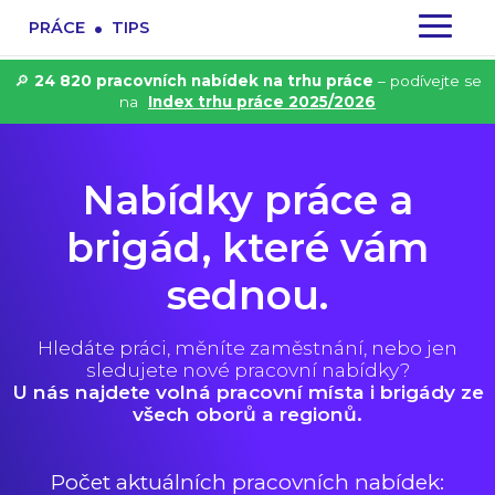
.
PRÁCE
TIPS
🔎
24 820 pracovních nabídek na trhu práce
– podívejte se
na
Index trhu práce 2025/2026
Nabídky práce a
brigád, které vám
sednou.
Hledáte práci, měníte zaměstnání, nebo jen
sledujete nové pracovní nabídky?
U nás najdete volná pracovní místa i brigády ze
všech oborů a regionů.
Počet aktuálních pracovních nabídek: