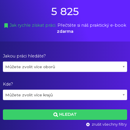
5 825
Jak rychle získat práci.
Přečtěte si náš praktický e-book
zdarma
Jakou práci hledáte?
Můžete zvolit více oborů
Kde?
Můžete zvolit více krajů
HLEDAT
zrušit všechny filtry