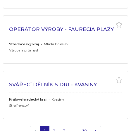
OPERÁTOR VÝROBY - FAURECIA PLAZY
Středočeský kraj
•
Mladá Boleslav
Výroba a průmysl
SVÁŘECÍ DĚLNÍK S DR1 - KVASINY
Královehradecký kraj
•
Kvasiny
Strojírenství
Předchozí
Další