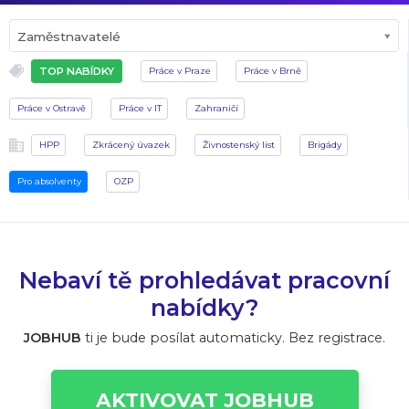
Zaměstnavatelé
TOP NABÍDKY
Práce v Praze
Práce v Brně
Práce v Ostravě
Práce v IT
Zahraničí
HPP
Zkrácený úvazek
Živnostenský list
Brigády
Pro absolventy
OZP
Nebaví tě prohledávat pracovní
nabídky?
JOBHUB
ti je bude posílat automaticky. Bez registrace.
AKTIVOVAT JOBHUB