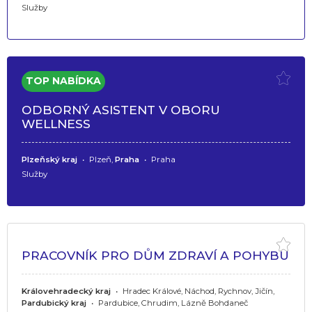
Služby
ODBORNÝ ASISTENT V OBORU
WELLNESS
Plzeňský kraj
•
Plzeň,
Praha
•
Praha
Služby
PRACOVNÍK PRO DŮM ZDRAVÍ A POHYBU
Královehradecký kraj
•
Hradec Králové, Náchod, Rychnov, Jičín,
Pardubický kraj
•
Pardubice, Chrudim, Lázně Bohdaneč