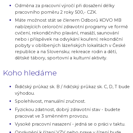
Odměna za pracovní výročí při dosažení délky
pracovního poměru 2 roky 500,- CZK.
Máte možnost stát se členem Odborů KOVO MB
nabízejících celoroční zdravotní programy ve formě
cvičení, rekondičního plavání, masáží, saunování
nebo i příspěvek na odvykání kouření; rekondiční
pobyty v oblíbených lázeňských lokalitách v České
republice a na Slovensku; rekreace rodin a dětí,
dětské tábory, sportovní a kulturní aktivity.
Koho hledáme
Řidičský průkaz sk. B / řidičský průkaz sk. C, D, T bude
výhodou.
Spolehlivost, manuální zručnost.
Fyzickou zdatnost, dobrý zdravotní stav - budete
pracovat ve 3 směnném provozu.
Vysoké pracovní nasazení - jedná se o práci v taktu.
Oprávnění k řízení VZV nebo praxe v řízení bude