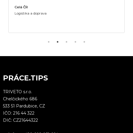
Celá ČR
Logistika a doprava
PRÁCE.TIPS
TRIVETO s.r.o.
Chelčického 686
533 51 Pardubice, CZ
IČO: 216 44 322
DIČ: CZ21644322