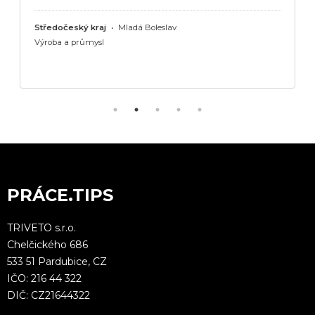
Středočeský kraj
•
Mladá Boleslav
Výroba a průmysl
PRÁCE.TIPS
TRIVETO s.r.o.
Chelčického 686
533 51 Pardubice, CZ
IČO: 216 44 322
DIČ: CZ21644322