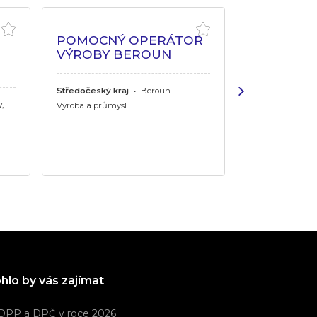
POMOCNÝ OPERÁTOR
SEŘIZOVA
VÝROBY BEROUN
LINKY
Středočeský kraj
•
Beroun
Středočeský kr
,
Výroba a průmysl
Výroba a průmys
hlo by vás zajímat
DPP a DPČ v roce 2026