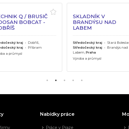
CHNIK Q / BRUSIČ
SKLADNÍK V
OOSAN BOBCAT -
BRANDÝSU NAD
OBŘÍŠ
LABEM
edočeský kraj
•
Dobříš,
Středočeský kraj
•
Stará Boleslav
edočeský kraj
•
Příbram
Středočeský kraj
•
Brandýs nad
Labem,
Praha
oba a průmysl
Výroba a průmysl
zy
Nabídky práce
Mo
firmy
Práce v Praze