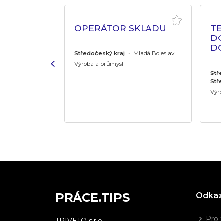
VÝROBNÍ
OPERÁTOR SKLADU
TE
D
D
Středočeský kraj
•
Mladá Boleslav
ělník
Výroba a průmysl
Stř
Stř
Výr
PRÁCE.TIPS
Odka
Pro 
TRIVETO s.r.o.