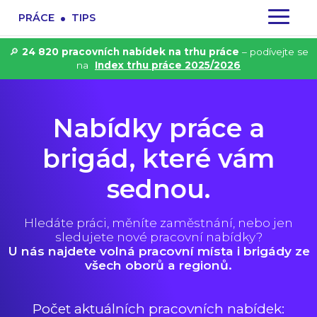
.
PRÁCE
TIPS
🔎
24 820 pracovních nabídek na trhu práce
– podívejte se
na
Index trhu práce 2025/2026
Nabídky práce a
brigád, které vám
sednou.
Hledáte práci, měníte zaměstnání, nebo jen
sledujete nové pracovní nabídky?
U nás najdete volná pracovní místa i brigády ze
všech oborů a regionů.
Počet aktuálních pracovních nabídek: