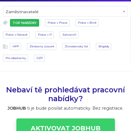
Zaměstnavatelé
TOP NABÍDKY
Práce v Praze
Práce v Brně
Práce v Ostravě
Práce v IT
Zahraničí
HPP
Zkrácený úvazek
Živnostenský list
Brigády
Pro absolventy
OZP
Nebaví tě prohledávat pracovní
nabídky?
JOBHUB
ti je bude posílat automaticky. Bez registrace.
AKTIVOVAT JOBHUB