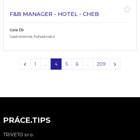
F&B MANAGER - HOTEL - CHEB
Celá ČR
Gastronomie, Pohostinství
Předchozí
Další
1
…
4
5
6
…
209
PRÁCE.TIPS
TRIVETO s.r.o.