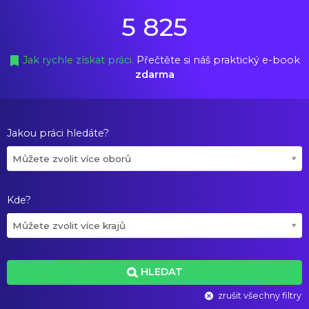
5 825
Jak rychle získat práci.
Přečtěte si náš praktický e-book
zdarma
Jakou práci hledáte?
Můžete zvolit více oborů
Kde?
Můžete zvolit více krajů
HLEDAT
zrušit všechny filtry