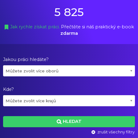
5 825
Jak rychle získat práci.
Přečtěte si náš praktický e-book
zdarma
Jakou práci hledáte?
Můžete zvolit více oborů
Kde?
Můžete zvolit více krajů
HLEDAT
zrušit všechny filtry