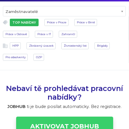
Zaměstnavatelé
TOP NABÍDKY
Práce v Praze
Práce v Brně
Práce v Ostravě
Práce v IT
Zahraničí
HPP
Zkrácený úvazek
Živnostenský list
Brigády
Pro absolventy
OZP
Nebaví tě prohledávat pracovní
nabídky?
JOBHUB
ti je bude posílat automaticky. Bez registrace.
AKTIVOVAT JOBHUB