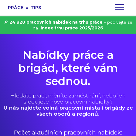
.
PRÁCE
TIPS
🔎
24 820 pracovních nabídek na trhu práce
– podívejte se
na
Index trhu práce 2025/2026
Nabídky práce a
brigád, které vám
sednou.
Hledáte práci, měníte zaměstnání, nebo jen
sledujete nové pracovní nabídky?
U nás najdete volná pracovní místa i brigády ze
všech oborů a regionů.
Počet aktuálních pracovních nabídek: