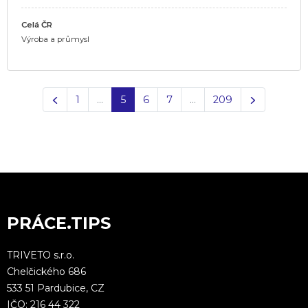
Celá ČR
Výroba a průmysl
Předchozí
Další
1
…
5
6
7
…
209
PRÁCE.TIPS
TRIVETO s.r.o.
Chelčického 686
533 51 Pardubice, CZ
IČO: 216 44 322