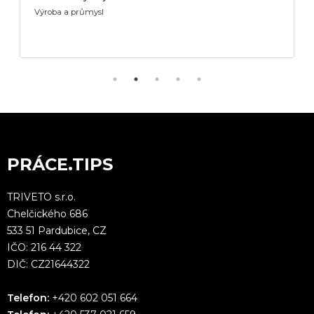
Výroba a průmysl
PRÁCE.TIPS
TRIVETO s.r.o.
Chelčického 686
533 51 Pardubice, CZ
IČO: 216 44 322
DIČ: CZ21644322
Telefon:
+420 602 051 664