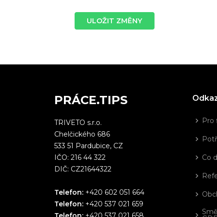
ULOŽIT ZMĚNY
PRÁCE.TIPS
Odka
Pro 
TRIVETO s.r.o.
Chelčického 686
Potř
533 51 Pardubice, CZ
IČO: 216 44 322
Co 
DIČ: CZ21644322
Ref
Telefon:
+420 602 051 664
Obc
Telefon:
+420 537 021 659
Smě
Telefon:
+420 537 021 658