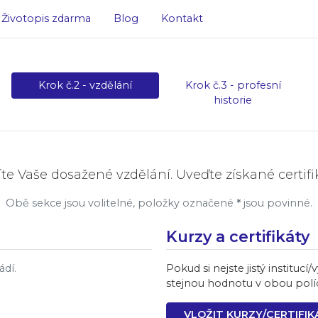
Životopis zdarma
Blog
Kontakt
Krok č.2 - vzdělání
Krok č.3 - profesní
historie
níte Vaše dosažené vzdělání. Uveďte získané certi
Obě sekce jsou volitelné, položky označené
*
jsou povinné.
Kurzy a certifikáty
ádí.
Pokud si nejste jistý instituc
stejnou hodnotu v obou polí
VLOŽIT KURZY/CERTIFIK