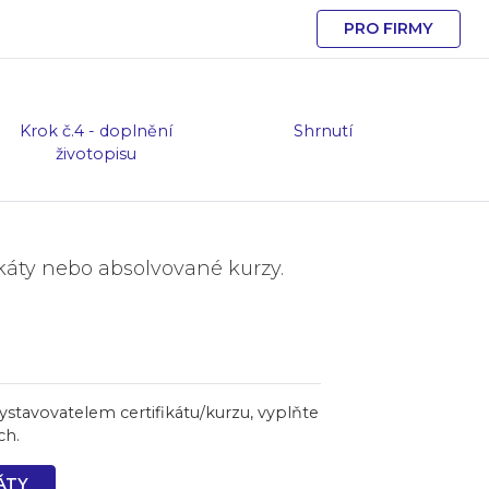
PRO FIRMY
Krok č.4 - doplnění
Shrnutí
životopisu
fikáty nebo absolvované kurzy.
í/vystavovatelem certifikátu/kurzu, vyplňte
ch.
ÁTY