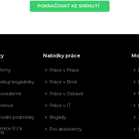
POKRAČOVAT KE SHRNUTÍ
zy
Nabídky práce
Mo
firmy
Práce v Praze
ebuji brigádníky
Práce v Brně
dovedeme
Práce v Ostravě
erence
Práce v IT
hodní podmínky
Brigády
rnice EU k
Pro absolventy
PR