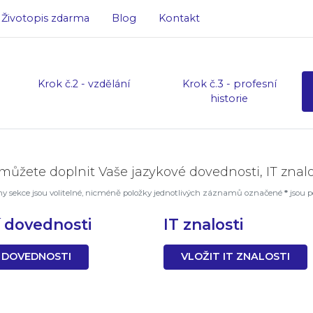
Životopis zdarma
Blog
Kontakt
Krok č.2 - vzdělání
Krok č.3 - profesní
historie
e můžete doplnit Vaše jazykové dovednosti, IT znalo
y sekce jsou volitelné, nicméně položky jednotlivých záznamů označené
*
jsou p
í dovednosti
IT znalosti
 DOVEDNOSTI
VLOŽIT IT ZNALOSTI