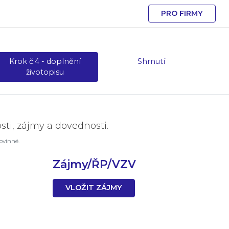
PRO FIRMY
Krok č.4 - doplnění
Shrnutí
životopisu
sti, zájmy a dovednosti.
ovinné.
Zájmy/ŘP/VZV
VLOŽIT ZÁJMY