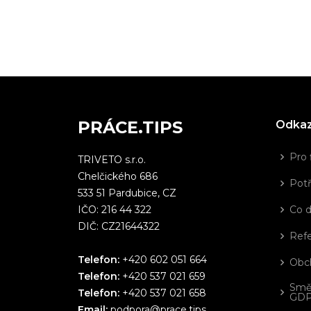
PRÁCE.TIPS
Odka
Pro 
TRIVETO s.r.o.
Chelčického 686
Potř
533 51 Pardubice, CZ
IČO: 216 44 322
Co 
DIČ: CZ21644322
Ref
Telefon:
+420 602 051 664
Obc
Telefon:
+420 537 021 659
Smě
Telefon:
+420 537 021 658
GD
Email:
podpora@prace.tips