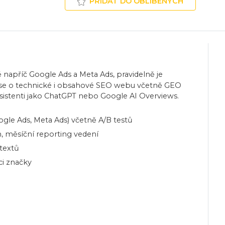
PŘIDAT DO OBLÍBENÝCH
apříč Google Ads a Meta Ads, pravidelně je
t se o technické i obsahové SEO webu včetně GEO
 asistenti jako ChatGPT nebo Google AI Overviews.
gle Ads, Meta Ads) včetně A/B testů
, měsíční reporting vedení
textů
ci značky