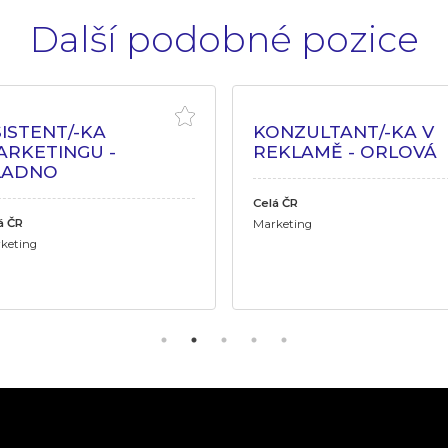
Další podobné pozice
ISTENT/-KA
KONZULTANT/-KA V
ARKETINGU -
REKLAMĚ - ORLOVÁ
LADNO
Celá ČR
á ČR
Marketing
keting