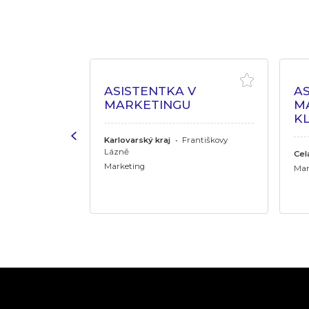
OVÝ
ASISTENTKA V
AS
MARKETINGU
M
K
Karlovarský kraj
•
Františkovy
Lázně
Cel
Marketing
rdubice
Mar