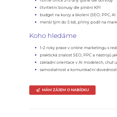
home office 2–3 dny týdně dle dohody
čtvrtletní bonusy dle plnění KPI
budget na kurzy a školení (SEO, PPC, AI 
menší tým do 5 lidí, přímý podíl na mark
Koho hledáme
1–2 roky praxe v online marketingu s r
praktická znalost SEO, PPC a nástrojů 
základní orientace v AI modelech, chuť 
samostatnost a komunikační dovednost
MÁM ZÁJEM O NABÍDKU