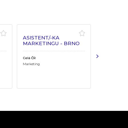
ASISTENT/-KA
MARKETI
MARKETINGU - BRNO
MANAŽER
OBCHOD
ROZHLE
Celá ČR
Marketing
Pardubický kraj
Marketing