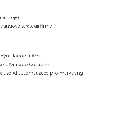
nástroje)
etingové strategii firmy
eálnými kampaněmi
jako GA4 nebo Collabim
učit se AI automatizace pro marketing
i