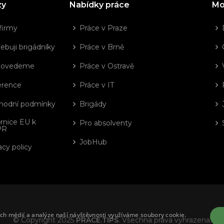
zy
Nabídky práce
Mo
firmy
Práce v Praze
ebuji brigádníky
Práce v Brně
dovedeme
Práce v Ostravě
erence
Práce v IT
hodní podmínky
Brigády
rnice EU k
Pro absolventy
PR
JobHub
acy policy
ích médií a analýze naší návštěvnosti využíváme soubory cookie.
© Copyright 2025
PRÁCE.TIPS
. Všechna práva vyhrazena.