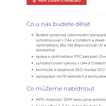
MÁM ZÁJEM O NABÍDKU
Co u nás budete dělat
Budete spravovat výkonnostní kampaně n
vyhodnocovat v GA4 a Collabim a stara
optimalizace, aby nás doporučovali i AI
Konkrétně:
správa a optimalizace PPC kampaní (Goo
vyhodnocování výkonu v GA4 a Collabim
technické a obsahové SEO, tvorba GEO 
spolupráce na PR aktivitách a komunika
Co můžeme nabídnout
HPP, možnost i DPP nebo plně remote