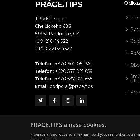
PRÁCE.TIPS
Odka
Pro 
TRIVETO s.r.o.
Chelčického 686
Potř
533 51 Pardubice, CZ
IČO: 216 44 322
Co 
DIČ: CZ21644322
Ref
Telefon:
+420 602 051 664
Obc
Telefon:
+420 537 021 659
Smě
Telefon:
+420 537 021 658
GD
Email:
podpora@prace.tips
Priv
PRACE.TIPS a naše cookies.
K personalizaci obsahu a reklam, poskytování funkcí sociáln