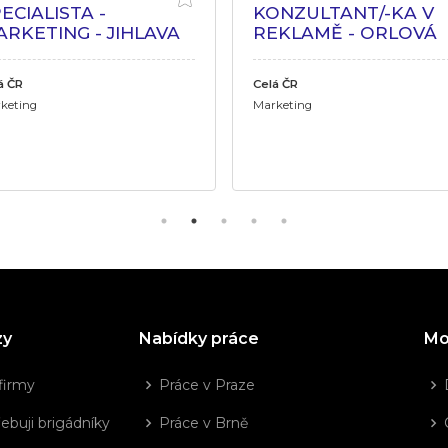
ECIALISTA -
KONZULTANT/-KA V
RKETING - JIHLAVA
REKLAMĚ - ORLOVÁ
á ČR
Celá ČR
keting
Marketing
zy
Nabídky práce
Mo
firmy
Práce v Praze
ebuji brigádníky
Práce v Brně