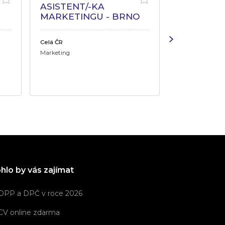
ASISTENT/-KA
SPECIALI
MARKETINGU - BRNO
ONLINE 
(SEO, GEO
HPP/REM
Celá ČR
Marketing
Pardubický kraj
Marketing
hlo by vás zajímat
DPP a DPČ v roce 2026
CV online zdarma