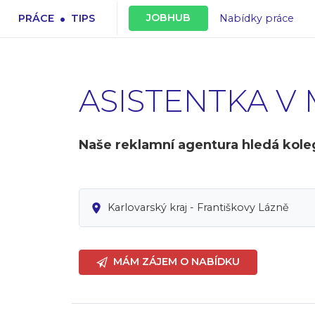
.
JOBHUB
PRÁCE
TIPS
Nabídky práce
ASISTENTKA V
Naše reklamní agentura hledá koleg
Karlovarský kraj - Františkovy Lázně
MÁM ZÁJEM O NABÍDKU