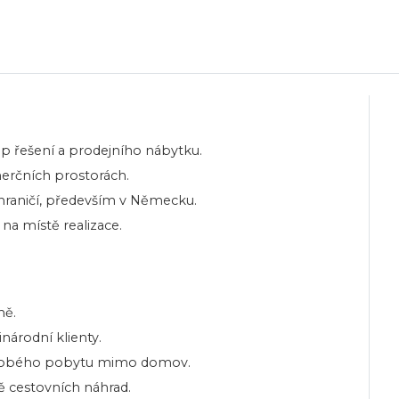
p řešení a prodejního nábytku.
erčních prostorách.
ahraničí, především v Německu.
a místě realizace.
mě.
národní klienty.
hodobého pobytu mimo domov.
ě cestovních náhrad.