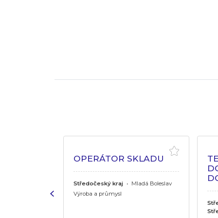
VÝROBNÍ
OPERÁTOR SKLADU
TE
D
D
Středočeský kraj
•
Mladá Boleslav
ělník
Výroba a průmysl
Stř
Stř