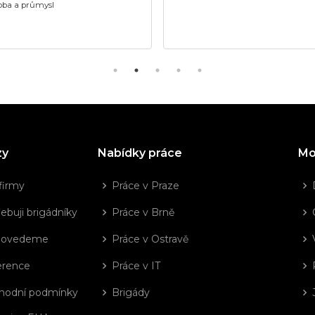
oba a průmysl
zy
Nabídky práce
Mo
firmy
Práce v Praze
ebuji brigádníky
Práce v Brně
dovedeme
Práce v Ostravě
erence
Práce v IT
hodní podmínky
Brigády