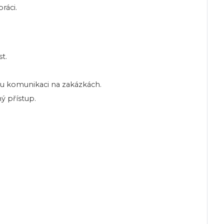
ráci.
t.
ou komunikaci na zakázkách.
ý přístup.