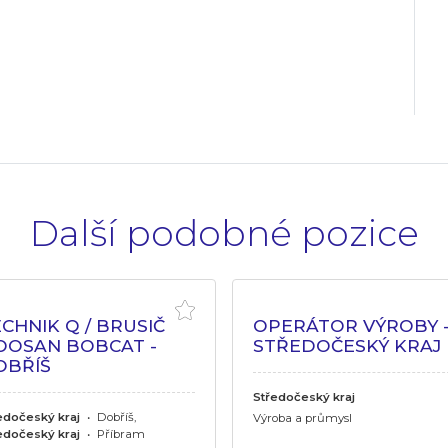
Další podobné pozice
CHNIK Q / BRUSIČ
OPERÁTOR VÝROBY 
OOSAN BOBCAT -
STŘEDOČESKÝ KRAJ
OBŘÍŠ
Středočeský kraj
edočeský kraj
•
Dobříš,
Výroba a průmysl
edočeský kraj
•
Příbram