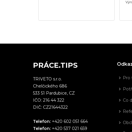
Výr
PRÁCE.TIPS
Odka
Pro 
TRIVETO s.r.o.
Chelčického 686
Potř
533 51 Pardubice, CZ
IČO: 216 44 322
Co 
DIČ: CZ21644322
Ref
Telefon:
+420 602 051 664
Obc
Telefon:
+420 537 021 659