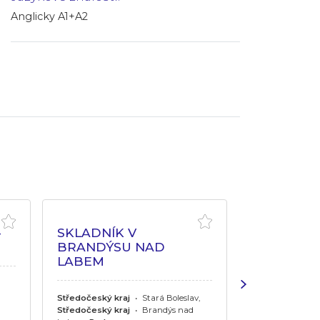
Anglicky A1+A2
-
SKLADNÍK V
SEŘIZOVA
BRANDÝSU NAD
LINKY
LABEM
Středočeský kr
Středočeský kraj
•
Stará Boleslav,
Výroba a průmys
Středočeský kraj
•
Brandýs nad