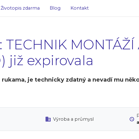
Životopis zdarma
Blog
Kontakt
e: TECHNIK MONTÁŽÍ 
již expirovala
 rukama, je technicky zdatný a nevadí mu někol
P
Výroba a průmysl
a