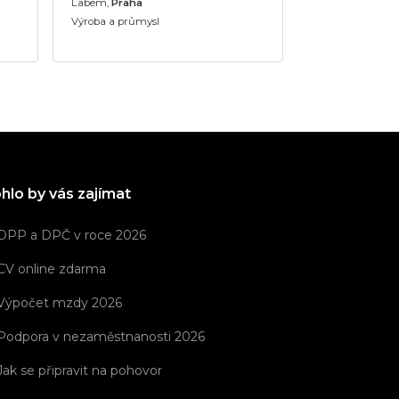
Labem,
Praha
Výroba a průmysl
hlo by vás zajímat
DPP a DPČ v roce 2026
CV online zdarma
Výpočet mzdy 2026
Podpora v nezaměstnanosti 2026
Jak se připravit na pohovor