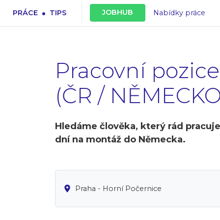
.
JOBHUB
PRÁCE
TIPS
Nabídky práce
Pracovní pozic
(ČR / NĚMECKO) 
Hledáme člověka, který rád pracuje
dní na montáž do Německa.
Praha - Horní Počernice