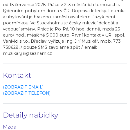
od 15 července 2026. Práce v 2-3 měsíčních turnusech s
týdenním pobytem doma v ČR. Doprava letecky. Letenka
a ubytování je hrazeno zaměstnavatelem. Jazyk není
podmínkou. Ve Stockholmu je česky mluvící delegát a
vedoucí směny. Práce je Po-Pá, 10 hod. denně, mzda 25
euro/ hod., měsíčně 5 000 euro. První kontakt v ČR : spol.
Venivici s.r.o., Břeclav, vyřizuje Ing. Jiří Muzikář, mob. 773
750628, / pouze SMS zavoláme zpět /, email:
muzikar.jiri@seznam.cz
Kontakt
(ZOBRAZIT EMAIL)
(ZOBRAZIT TELEFON)
Detaily nabídky
Mzda: