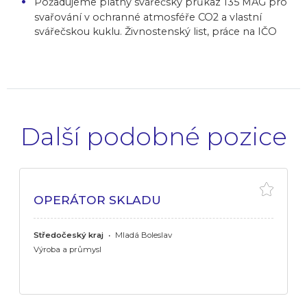
Požadujeme platný svářečský průkaz 135 MAG pro
svařování v ochranné atmosféře CO2 a vlastní
svářečskou kuklu. Živnostenský list, práce na IČO
Další podobné pozice
OPERÁTOR SKLADU
Středočeský kraj
•
Mladá Boleslav
Výroba a průmysl