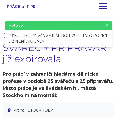
.
PRÁCE
TIPS
×
Hotovo
Pracovní pozice:
DĚKUJEME ZA VÁŠ ZÁJEM, BOHUŽEL, TATO POZICE
JIŽ NENÍ AKTUÁLNÍ
SVÁŘEČ + PŘÍPRAVÁŘ
již expirovala
Pro práci v zahraničí hledáme dělnické
profese v podobě 25 svářečů a 25 přípravářů.
Místo práce je ve švédském hl. městě
Stockholm na montáž
Praha - STOCKHOLM