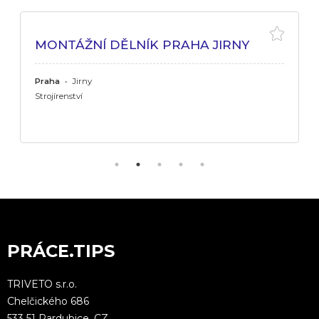
MONTÁŽNÍ DĚLNÍK PRAHA JIRNY
Praha
•
Jirny
Strojírenství
PRÁCE.TIPS
TRIVETO s.r.o.
Chelčického 686
533 51 Pardubice, CZ