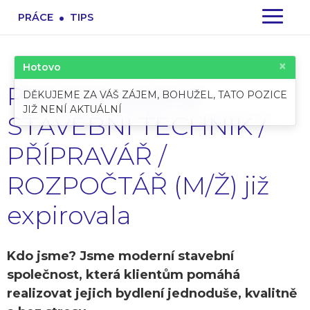
.
PRÁCE
TIPS
×
Hotovo
Pracovní pozice:
DĚKUJEME ZA VÁŠ ZÁJEM, BOHUŽEL, TATO POZICE
JIŽ NENÍ AKTUÁLNÍ
STAVEBNÍ TECHNIK /
PŘÍPRAVÁŘ /
ROZPOČTÁŘ (M/Ž) již
expirovala
Kdo jsme? Jsme moderní stavební
společnost, která klientům pomáhá
realizovat jejich bydlení jednoduše, kvalitně