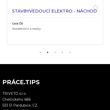
STAVBYVEDOUCÍ ELEKTRO - NÁCHOD
Celá ČR
Stavebnictví a reality
PRÁCE.TIPS
TRIVETO s.r.o.
Chelčického 686
533 51 Pardubice, CZ