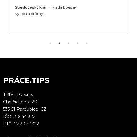
Středočeský kraj
•
Mladá Boleslav
Výroba a průmysl
PRÁCE.TIPS
TRIVETO s.r.o.
Chelčického 686
533 51 Pardubice, CZ
IČO: 216 44 322
DIČ: CZ21644322