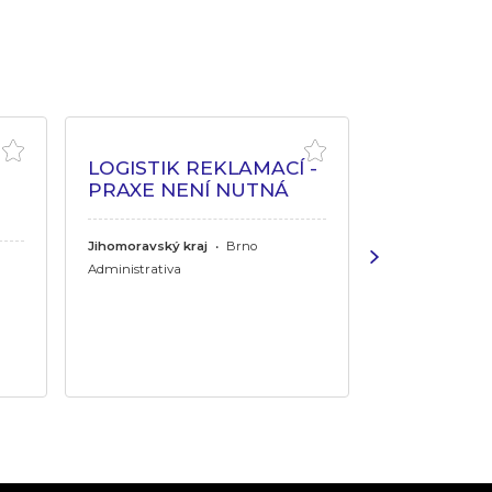
LOGISTIK REKLAMACÍ -
PRACOVN
PRAXE NENÍ NUTNÁ
ZDRAVÍ A
Jihomoravský kraj
•
Brno
Královehradeck
Králové, Náchod, 
Administrativa
Pardubický kraj
Chrudim, Lázn
Administrativa