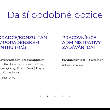
Další podobné pozice
ORADCE/KONZULTAN
PRACOVNÍK/CE
 V PORADENSKÉM
ADMINISTRATIVY -
NTRU (M/Ž)
ZADÁVÁNÍ DAT
lovehradecký kraj
,
Pardubický
Pardubický kraj
•
Pardubice
•
Pardubice, Chrudim, Svitavy,
Administrativa
erecký kraj
,
Středočeský kraj
•
ín, Kutná Hora
inistrativa