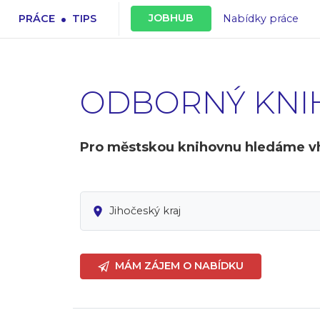
.
JOBHUB
PRÁCE
TIPS
Nabídky práce
ODBORNÝ KNI
Pro městskou knihovnu hledáme vh
Jihočeský kraj
MÁM ZÁJEM O NABÍDKU