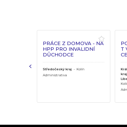
PRO DŮM
PRÁCE Z DOMOVA - NA
P
OHYBU
HPP PRO INVALIDNÍ
T
DŮCHODCE
CE
j
•
Hradec
ov, Jičín,
Středočeský kraj
•
Kolín
Krá
rdubice,
kraj
Administrativa
daneč
Lib
Kol
Adm