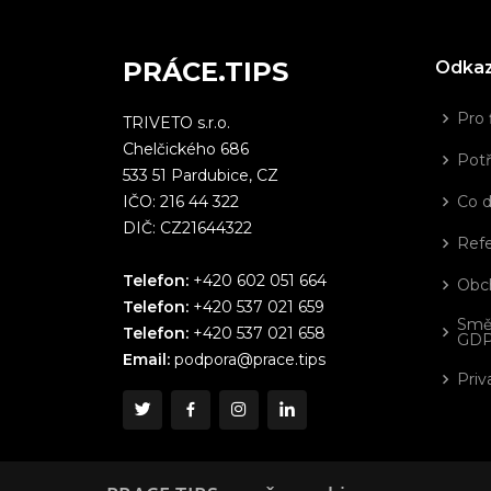
PRÁCE.TIPS
Odka
Pro 
TRIVETO s.r.o.
Chelčického 686
Potř
533 51 Pardubice, CZ
IČO: 216 44 322
Co 
DIČ: CZ21644322
Ref
Telefon:
+420 602 051 664
Obc
Telefon:
+420 537 021 659
Smě
Telefon:
+420 537 021 658
GD
Email:
podpora@prace.tips
Priv