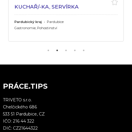
KUCHAŘ/-KA, SERVÍRKA
Pardubický kraj
•
Pardubice
Gastronomie, Pohostinství
PRÁCE.TIPS
TRIVETO s.r.o.
Chelčického 686
533 51 Pardubice, CZ
IČO: 216 44 322
DIČ: CZ21644322