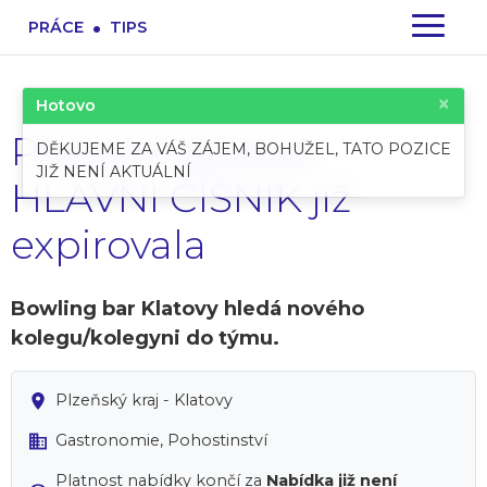
.
PRÁCE
TIPS
×
Hotovo
Pracovní pozice:
DĚKUJEME ZA VÁŠ ZÁJEM, BOHUŽEL, TATO POZICE
JIŽ NENÍ AKTUÁLNÍ
HLAVNÍ ČÍŠNÍK již
expirovala
Bowling bar Klatovy hledá nového
kolegu/kolegyni do týmu.
Plzeňský kraj - Klatovy
Gastronomie, Pohostinství
Platnost nabídky končí za
Nabídka již není