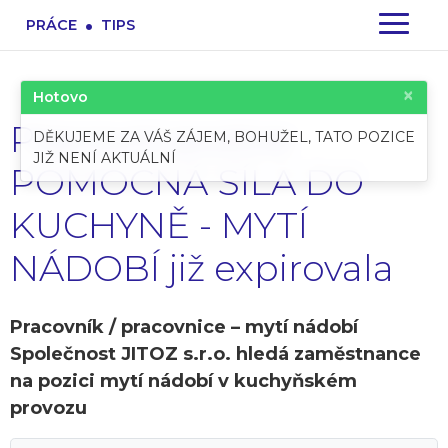
.
PRÁCE
TIPS
×
Hotovo
Pracovní pozice:
DĚKUJEME ZA VÁŠ ZÁJEM, BOHUŽEL, TATO POZICE
JIŽ NENÍ AKTUÁLNÍ
POMOCNÁ SÍLA DO
KUCHYNĚ - MYTÍ
NÁDOBÍ již expirovala
Pracovník / pracovnice – mytí nádobí
Společnost JITOZ s.r.o. hledá zaměstnance
na pozici mytí nádobí v kuchyňském
provozu