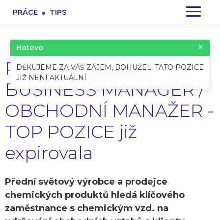
.
PRÁCE
TIPS
×
Hotovo
Pracovní pozice:
DĚKUJEME ZA VÁŠ ZÁJEM, BOHUŽEL, TATO POZICE
JIŽ NENÍ AKTUÁLNÍ
BUSINESS MANAGER /
OBCHODNÍ MANAŽER -
TOP POZICE již
expirovala
Přední světový výrobce a prodejce
chemických produktů hledá klíčového
zaměstnance s chemickým vzd. na