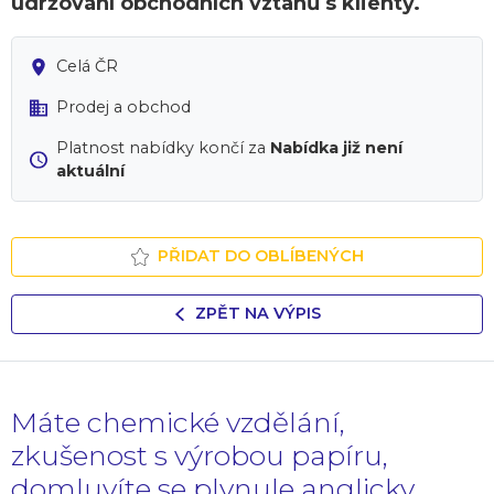
udržování obchodních vztahů s klienty.
Celá ČR
Prodej a obchod
Platnost nabídky končí za
Nabídka již není
aktuální
PŘIDAT DO OBLÍBENÝCH
ZPĚT NA VÝPIS
Máte chemické vzdělání,
zkušenost s výrobou papíru,
domluvíte se plynule anglicky,