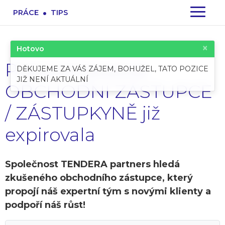
.
PRÁCE
TIPS
×
Hotovo
Pracovní pozice:
DĚKUJEME ZA VÁŠ ZÁJEM, BOHUŽEL, TATO POZICE
JIŽ NENÍ AKTUÁLNÍ
OBCHODNÍ ZÁSTUPCE
/ ZÁSTUPKYNĚ již
expirovala
Společnost TENDERA partners hledá
zkušeného obchodního zástupce, který
propojí náš expertní tým s novými klienty a
podpoří náš růst!