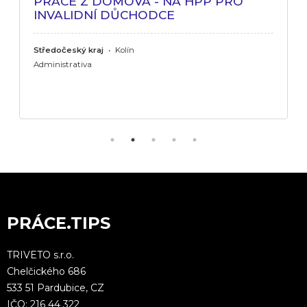
PRÁCE Z DOMOVA - NA HPP PRO
INVALIDNÍ DŮCHODCE
Středočeský kraj
•
Kolín
Administrativa
PRÁCE.TIPS
TRIVETO s.r.o.
Chelčického 686
533 51 Pardubice, CZ
IČO: 216 44 322