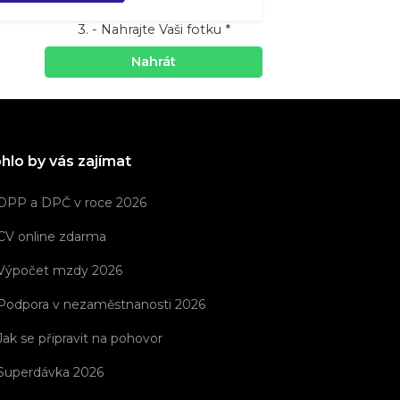
3. - Nahrajte Vaši fotku *
hlo by vás zajímat
DPP a DPČ v roce 2026
CV online zdarma
Výpočet mzdy 2026
Podpora v nezaměstnanosti 2026
Jak se připravit na pohovor
Superdávka 2026