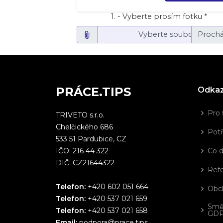
1. - Vyberte prosím fotku *
Vyberte soubor…
PRÁCE.TIPS
Odka
Pro 
TRIVETO s.r.o.
Chelčického 686
Potř
533 51 Pardubice, CZ
IČO: 216 44 322
Co 
DIČ: CZ21644322
Ref
Telefon:
+420 602 051 664
Obc
Telefon:
+420 537 021 659
Smě
Telefon:
+420 537 021 658
GD
Email:
podpora@prace.tips