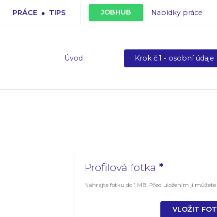
.
JOBHUB
PRÁCE
TIPS
Nabídky práce
Úvod
Krok č.1 - osobní údaje
Profilová fotka
*
Nahrajte fotku do 1 MB. Před uložením ji můžete 
VLOŽIT FO