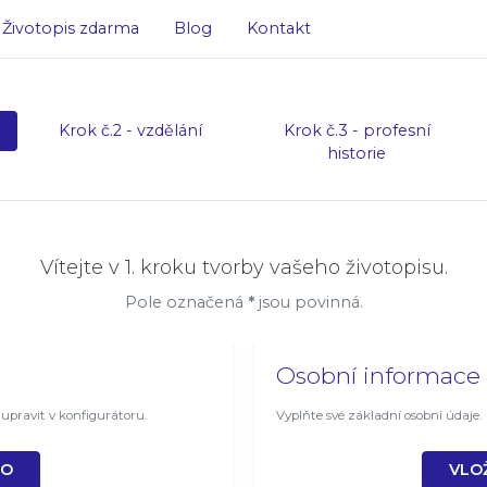
Životopis zdarma
Blog
Kontakt
Krok č.2 - vzdělání
Krok č.3 - profesní
historie
Vítejte v 1. kroku tvorby vašeho životopisu.
Pole označená
*
jsou povinná.
Osobní informace
upravit v konfigurátoru.
Vyplňte své základní osobní údaje.
TO
VLO