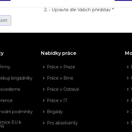
2. - Upravte dle Vašich představ *
zy
Nabídky práce
Mo
firmy
Práce v Praze
ebuji brigádníky
Práce v Brně
dovedeme
Práce v Ostravě
erence
Práce v IT
hodní podmínky
Brigády
rnice EU k
Pro absolventy
PR