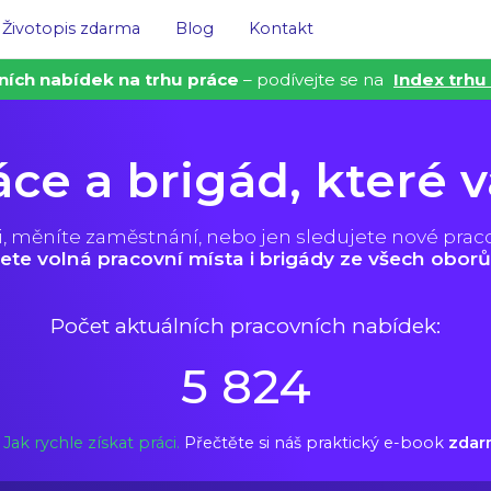
Životopis zdarma
Blog
Kontakt
ních nabídek na trhu práce
– podívejte se na
Index trhu
áce a brigád, které 
i, měníte zaměstnání, nebo jen sledujete nové prac
ete volná pracovní místa i brigády ze všech oborů
Počet aktuálních pracovních nabídek:
5 824
Jak rychle získat práci.
Přečtěte si náš praktický e-book
zdar