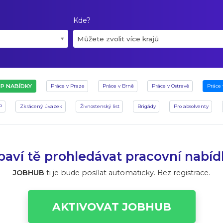
Kde?
Můžete zvolit více krajů
P NABÍDKY
Práce v Praze
Práce v Brně
Práce v Ostravě
Práce 
P
Zkrácený úvazek
Živnostenský list
Brigády
Pro absolventy
aví tě prohledávat pracovní nabí
JOBHUB
ti je bude posílat automaticky. Bez registrace.
AKTIVOVAT JOBHUB