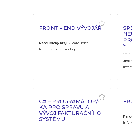
FRONT - END VÝVOJÁŘ
SP
NE
PR
Pardubický kraj
•
Pardubice
ST
Informační technologie
Jiho
Infor
C# – PROGRAMÁTOR/-
FR
KA PRO SPRÁVU A
VÝVOJ FAKTURAČNÍHO
Pard
SYSTÉMU
Infor