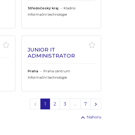
Středočeský kraj
•
Kladno
Informační technologie
JUNIOR IT
ADMINISTRATOR
Praha
•
Praha centrum
Informační technologie
Předchozí
Další
1
2
3
…
7
Nahoru