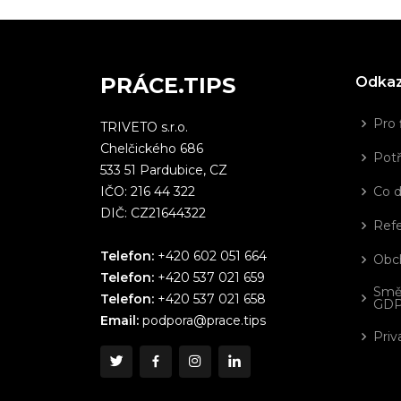
PRÁCE.TIPS
Odka
Pro 
TRIVETO s.r.o.
Chelčického 686
Potř
533 51 Pardubice, CZ
IČO: 216 44 322
Co 
DIČ: CZ21644322
Ref
Telefon:
+420 602 051 664
Obc
Telefon:
+420 537 021 659
Smě
Telefon:
+420 537 021 658
GD
Email:
podpora@prace.tips
Priv