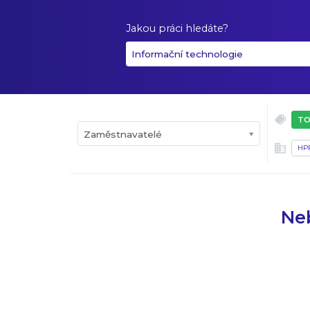
Jakou práci hledáte?
Informační technologie
TO
Zaměstnavatelé
HP
Neb