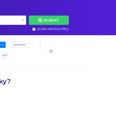
HLEDAT
zrušit všechny filtry
v IT
Zahraničí
OZP
dky?