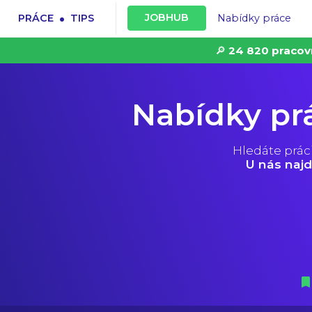
.
JOBHUB
PRÁCE
TIPS
Nabídky práce
🔎
24 820 pracov
Nabídky pr
Hledáte prác
U nás najd