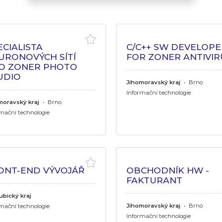
ECIALISTA
C/C++ SW DEVELOPE
URONOVÝCH SÍTÍ
FOR ZONER ANTIVIR
O ZONER PHOTO
UDIO
Jihomoravský kraj
•
Brno
Informační technologie
moravský kraj
•
Brno
mační technologie
ONT-END VÝVOJÁŘ
OBCHODNÍK HW -
FAKTURANT
ubický kraj
Jihomoravský kraj
•
Brno
mační technologie
Informační technologie