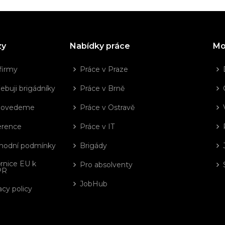
zy
Nabídky práce
Mo
firmy
Práce v Praze
ebuji brigádníky
Práce v Brně
dovedeme
Práce v Ostravě
erence
Práce v IT
hodní podmínky
Brigády
rnice EU k
Pro absolventy
PR
JobHub
acy policy