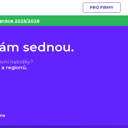
PRO FIRMY
 práce 2025/2026
vám sednou.
ovní nabídky?
 a regionů.
ma