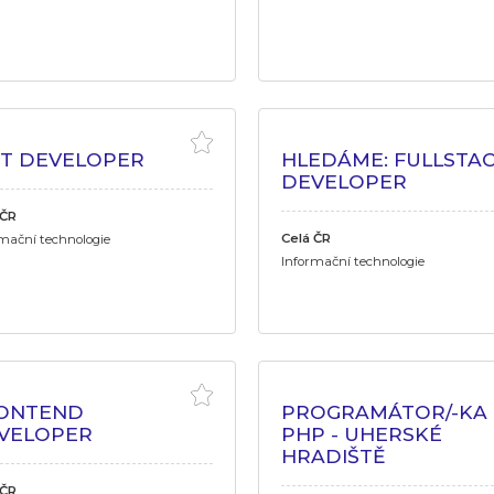
ET DEVELOPER
HLEDÁME: FULLSTA
DEVELOPER
 ČR
Celá ČR
mační technologie
Informační technologie
ONTEND
PROGRAMÁTOR/-KA
VELOPER
PHP - UHERSKÉ
HRADIŠTĚ
 ČR