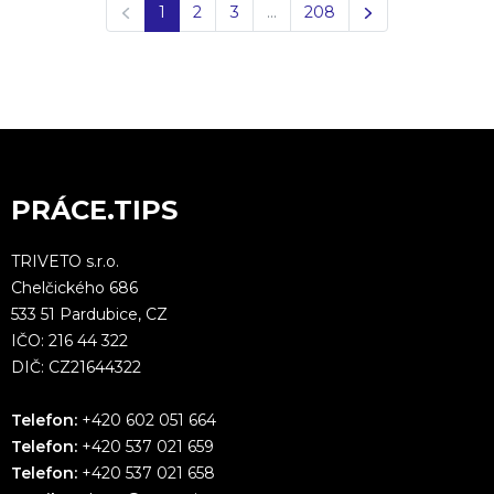
Předchozí
Další
1
2
3
…
208
PRÁCE.TIPS
TRIVETO s.r.o.
Chelčického 686
533 51 Pardubice, CZ
IČO: 216 44 322
DIČ: CZ21644322
Telefon:
+420 602 051 664
Telefon:
+420 537 021 659
Telefon:
+420 537 021 658