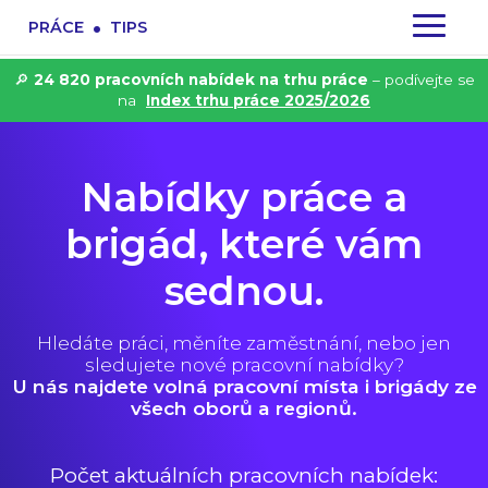
.
PRÁCE
TIPS
🔎
24 820 pracovních nabídek na trhu práce
– podívejte se
na
Index trhu práce 2025/2026
Nabídky práce a
brigád, které vám
sednou.
Hledáte práci, měníte zaměstnání, nebo jen
sledujete nové pracovní nabídky?
U nás najdete volná pracovní místa i brigády ze
všech oborů a regionů.
Počet aktuálních pracovních nabídek: