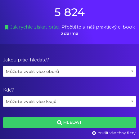
5 824
Jak rychle získat práci.
Přečtěte si náš praktický e-book
zdarma
Jakou práci hledáte?
Můžete zvolit více oborů
Kde?
Můžete zvolit více krajů
HLEDAT
zrušit všechny filtry