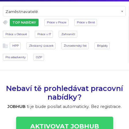
Zaměstnavatelé
TOP NABÍDKY
Práce v Praze
Práce v Brně
Práce v Ostravě
Práce v IT
Zahraničí
HPP
Zkrácený úvazek
Živnostenský list
Brigády
Pro absolventy
OZP
Nebaví tě prohledávat pracovní
nabídky?
JOBHUB
ti je bude posílat automaticky. Bez registrace.
AKTIVOVAT JOBHUB