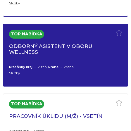
Služby
ODBORNÝ ASISTENT V OBORU
WELLNESS
Plzeňský kraj
•
Plzeň,
Praha
•
Praha
Služby
PRACOVNÍK ÚKLIDU (M/Ž) - VSETÍN
Zlínský kraj
•
Vsetín