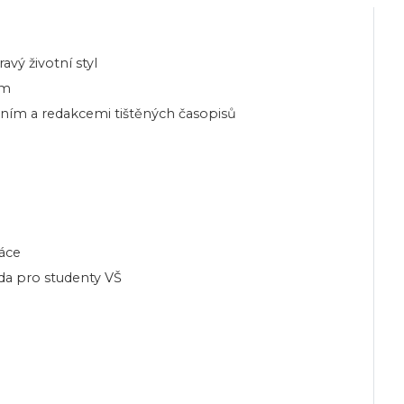
vý životní styl
em
ním a redakcemi tištěných časopisů
áce
da pro studenty VŠ