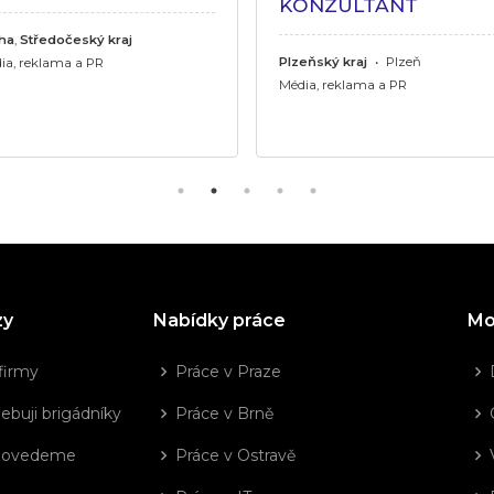
KONZULTANT
ha
,
Středočeský kraj
Plzeňský kraj
•
Plzeň
ia, reklama a PR
Média, reklama a PR
zy
Nabídky práce
Mo
firmy
Práce v Praze
ebuji brigádníky
Práce v Brně
dovedeme
Práce v Ostravě