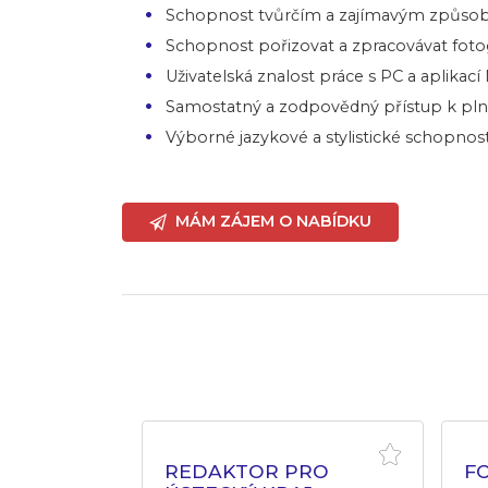
Schopnost tvůrčím a zajímavým způsobe
Schopnost pořizovat a zpracovávat foto
Uživatelská znalost práce s PC a aplikací 
Samostatný a zodpovědný přístup k pln
Výborné jazykové a stylistické schopnost
MÁM ZÁJEM O NABÍDKU
 ADOBE
REDAKTOR PRO
F