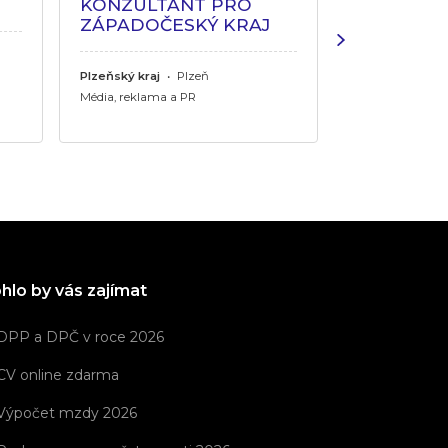
KONZULTANT PRO
ILLUSTRA
ZÁPADOČESKÝ KRAJ
Jihomoravský k
Plzeňský kraj
•
Plzeň
Média, reklama 
Média, reklama a PR
hlo by vás zajímat
DPP a DPČ v roce 2026
CV online zdarma
Výpočet mzdy 2026