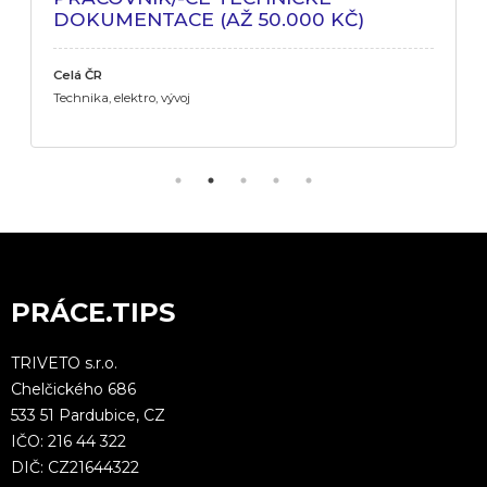
DOKUMENTACE (AŽ 50.000 KČ)
Celá ČR
Technika, elektro, vývoj
PRÁCE.TIPS
TRIVETO s.r.o.
Chelčického 686
533 51 Pardubice, CZ
IČO: 216 44 322
DIČ: CZ21644322