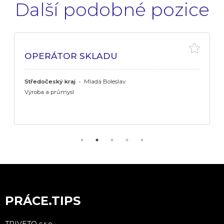
Další podobné pozice
OPERÁTOR SKLADU
Středočeský kraj
•
Mladá Boleslav
Výroba a průmysl
PRÁCE.TIPS
TRIVETO s.r.o.