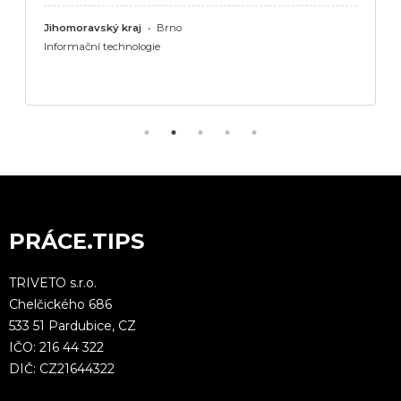
Jihomoravský kraj
•
Brno
Informační technologie
PRÁCE.TIPS
TRIVETO s.r.o.
Chelčického 686
533 51 Pardubice, CZ
IČO: 216 44 322
DIČ: CZ21644322