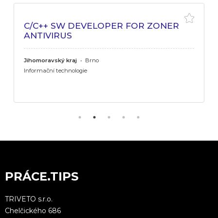
C/C++ SW DEVELOPER FOR ZONER
ANTIVIRUS
Jihomoravský kraj
•
Brno
Informační technologie
PRÁCE.TIPS
TRIVETO s.r.o.
Chelčického 686