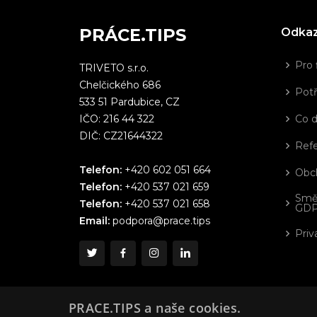
PRÁCE.TIPS
Odka
Pro 
TRIVETO s.r.o.
Chelčického 686
Potř
533 51 Pardubice, CZ
IČO: 216 44 322
Co 
DIČ: CZ21644322
Ref
Telefon:
+420 602 051 664
Obc
Telefon:
+420 537 021 659
Smě
Telefon:
+420 537 021 658
GD
Email:
podpora@prace.tips
Priv
PRACE.TIPS a naše cookies.