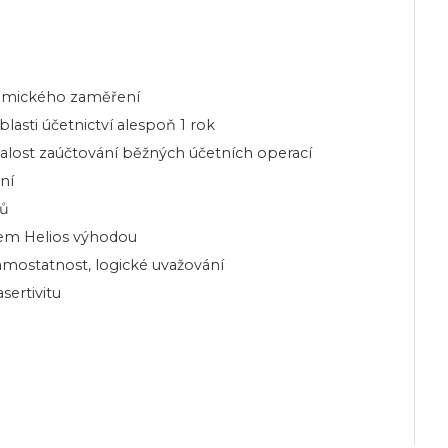
omického zaměření
lasti účetnictví alespoň 1 rok
nalost zaúčtování běžných účetních operací
ní
tů
mem Helios výhodou
samostatnost, logické uvažování
sertivitu