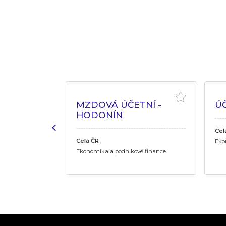
ORT
MZDOVÁ ÚČETNÍ -
ÚČ
HODONÍN
Cel
ň
Celá ČR
Eko
é finance
Ekonomika a podnikové finance