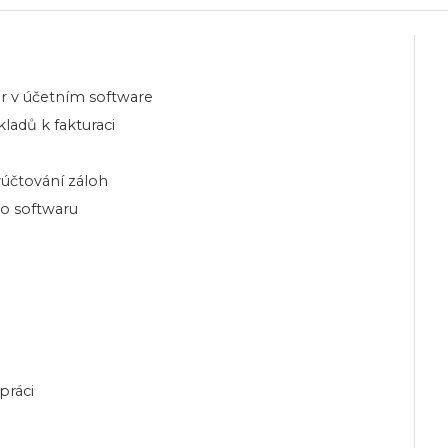
tur v účetním software
ladů k fakturaci
účtování záloh
ho softwaru
práci