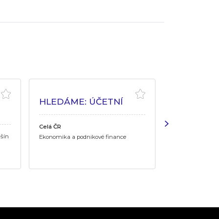
HLEDÁME: ÚČETNÍ
SALES S
MANAGE
Celá ČR
šín
Plzeňský kraj
•
Ekonomika a podnikové finance
Ekonomika a pod