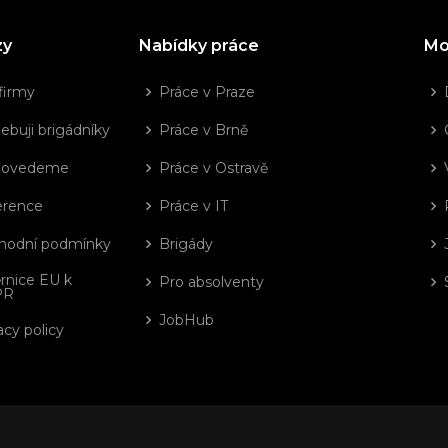
zy
Nabídky práce
Mo
firmy
Práce v Praze
ebuji brigádníky
Práce v Brně
dovedeme
Práce v Ostravě
erence
Práce v IT
hodní podmínky
Brigády
rnice EU k
Pro absolventy
PR
JobHub
acy policy