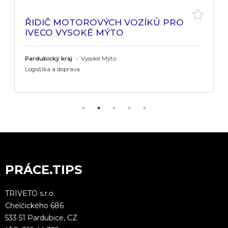
ŘIDIČ MOTOROVÝCH VOZÍKŮ PRO
IVECO VYSOKÉ MÝTO
Pardubický kraj
•
Vysoké Mýto
Logistika a doprava
PRÁCE.TIPS
TRIVETO s.r.o.
Chelčického 686
533 51 Pardubice, CZ