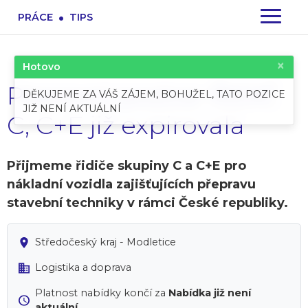
.
PRÁCE
TIPS
×
Hotovo
Pracovní pozice: ŘIDIČ
DĚKUJEME ZA VÁŠ ZÁJEM, BOHUŽEL, TATO POZICE
JIŽ NENÍ AKTUÁLNÍ
C, C+E již expirovala
Přijmeme řidiče skupiny C a C+E pro
nákladní vozidla zajišťujících přepravu
stavební techniky v rámci České republiky.
Středočeský kraj - Modletice
Logistika a doprava
Platnost nabídky končí za
Nabídka již není
aktuální