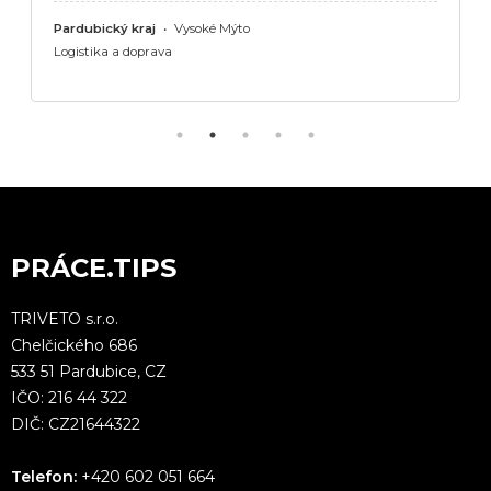
Pardubický kraj
•
Vysoké Mýto
Logistika a doprava
PRÁCE.TIPS
TRIVETO s.r.o.
Chelčického 686
533 51 Pardubice, CZ
IČO: 216 44 322
DIČ: CZ21644322
Telefon:
+420 602 051 664