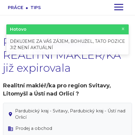
.
PRÁCE
TIPS
×
Hotovo
Pracovní pozice:
DĚKUJEME ZA VÁŠ ZÁJEM, BOHUŽEL, TATO POZICE
JIŽ NENÍ AKTUÁLNÍ
REALITNÍ MAKLÉŘ/KA
již expirovala
Realitní makléř/ka pro region Svitavy,
Litomyšl a Ústí nad Orlicí ?
Pardubický kraj - Svitavy, Pardubický kraj - Ústí nad
Orlicí
Prodej a obchod