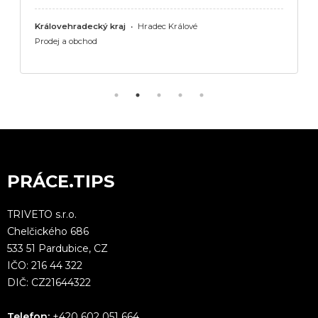
Královehradecký kraj
•
Hradec Králové
Prodej a obchod
PRÁCE.TIPS
TRIVETO s.r.o.
Chelčického 686
533 51 Pardubice, CZ
IČO: 216 44 322
DIČ: CZ21644322
Telefon:
+420 602 051 664