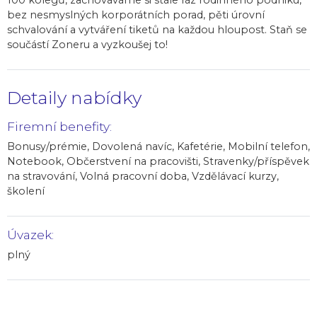
100 kolegů, zachováváme si stále ráz rodinného podniku,
bez nesmyslných korporátních porad, pěti úrovní
schvalování a vytváření tiketů na každou hloupost. Staň se
součástí Zoneru a vyzkoušej to!
Detaily nabídky
Firemní benefity:
Bonusy/prémie, Dovolená navíc, Kafetérie, Mobilní telefon,
Notebook, Občerstvení na pracovišti, Stravenky/příspěvek
na stravování, Volná pracovní doba, Vzdělávací kurzy,
školení
Úvazek:
plný