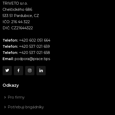
TRIVETO s.r.o.
Chelčického 686
533 51 Pardubice, CZ
IČO: 216 44 322
DIČ: CZ21644322
Telefon:
+420 602 051 664
Telefon:
+420 537 021 659
Telefon:
+420 537 021 658
Email:
podpora@prace.tips
Odkazy
Pro firmy
Potřebuji brigádníky