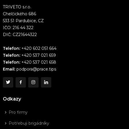
TRIVETO s.r.o.
Chelčického 686
533 51 Pardubice, CZ
IČO: 216 44 322
DIČ: CZ21644322
Telefon:
+420 602 051 664
Telefon:
+420 537 021 659
Telefon:
+420 537 021 658
Email:
podpora@prace.tips
Odkazy
Pro firmy
Potřebuji brigádníky