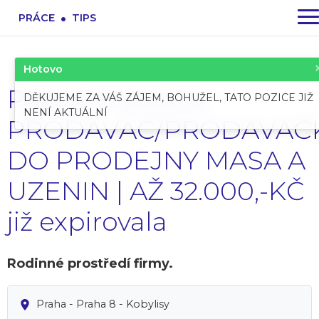
.
PRÁCE
TIPS
Hotovo
Pracovní pozice:
DĚKUJEME ZA VÁŠ ZÁJEM, BOHUŽEL, TATO POZICE JIŽ
NENÍ AKTUÁLNÍ
PRODAVAČ/PRODAVAČ
DO PRODEJNY MASA A
UZENIN | AŽ 32.000,-KČ
již expirovala
Rodinné prostředí firmy.
Praha - Praha 8 - Kobylisy