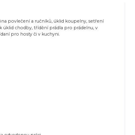
na povlečení a ručníků, úklid koupelny, setření
 úklid chodby, třídění prádla pro prádelnu, v
aní pro hosty či v kuchyni.
 za odvedenou práci