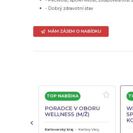
- Dobrý zdravotní stav
MÁM ZÁJEM O NABÍDKU
ISTENT V
PORADCE V OBORU
W
LNESS
WELLNESS (M/Ž)
SP
K
ň,
Praha
•
Karlovarský kraj
•
Karlovy Vary,