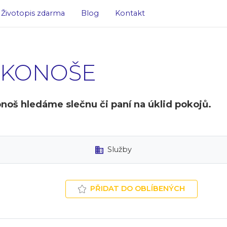
Životopis zdarma
Blog
Kontakt
RKONOŠE
noš hledáme slečnu či paní na úklid pokojů.
Služby
PŘIDAT DO OBLÍBENÝCH