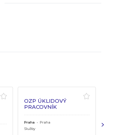
OZP ÚKLIDOVÝ
PRACOVNÍK
ODBORNÝ 
OBORU W
Praha
•
Praha
Služby
Plzeňský kraj
•