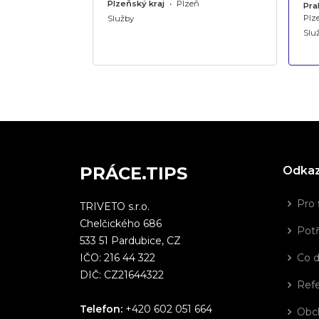
Plzeňský kraj
•
Plzeň
Pra
Plz
Služby
Slu
PRÁCE.TIPS
Odka
Pro 
TRIVETO s.r.o.
Chelčického 686
Potř
533 51 Pardubice, CZ
IČO: 216 44 322
Co 
DIČ: CZ21644322
Ref
Telefon:
+420 602 051 664
Obc