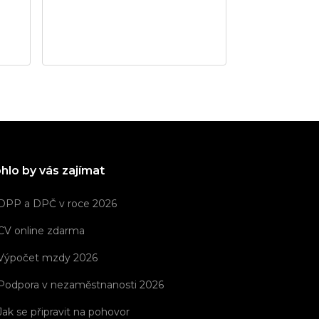
Praha
Služby
hlo by vás zajímat
DPP a DPČ v roce 2026
CV online zdarma
Výpočet mzdy 2026
Podpora v nezaměstnanosti 2026
Jak se připravit na pohovor