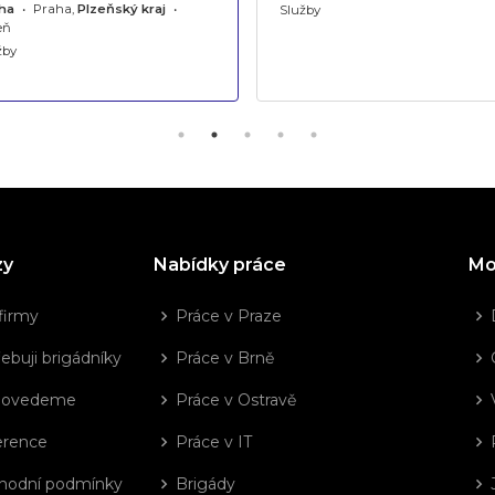
ha
•
Praha,
Plzeňský kraj
•
Služby
eň
žby
zy
Nabídky práce
Mo
firmy
Práce v Praze
ebuji brigádníky
Práce v Brně
dovedeme
Práce v Ostravě
erence
Práce v IT
hodní podmínky
Brigády