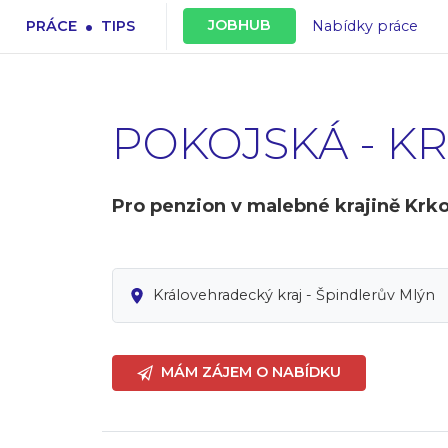
.
JOBHUB
PRÁCE
TIPS
Nabídky práce
POKOJSKÁ - K
Pro penzion v malebné krajině Krko
Královehradecký kraj - Špindlerův Mlýn
MÁM ZÁJEM O NABÍDKU