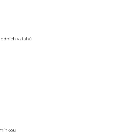
hodních vztahů
dmínkou