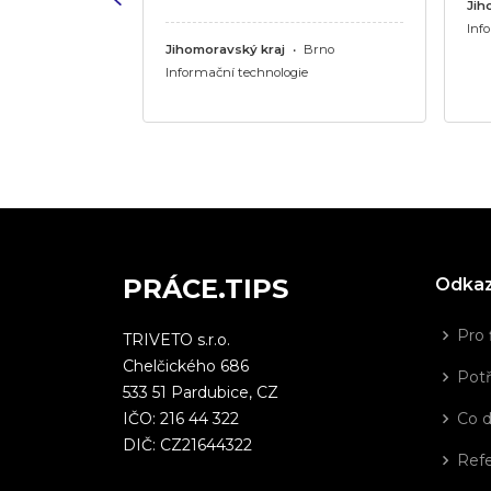
Jih
ie
Inf
Jihomoravský kraj
•
Brno
Informační technologie
PRÁCE.TIPS
Odka
Pro 
TRIVETO s.r.o.
Chelčického 686
Potř
533 51 Pardubice, CZ
IČO: 216 44 322
Co 
DIČ: CZ21644322
Ref