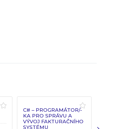
C# – PROGRAMÁTOR/-
FRONT - 
KA PRO SPRÁVU A
VÝVOJ FAKTURAČNÍHO
Pardubický kraj
SYSTÉMU