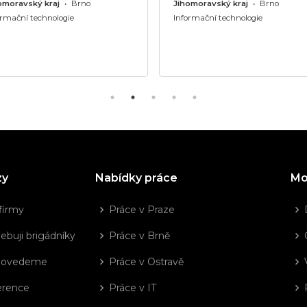
omoravský kraj
•
Brno
Jihomoravský kraj
•
Brno
ormační technologie
Informační technologie
zy
Nabídky práce
Mo
firmy
Práce v Praze
ebuji brigádníky
Práce v Brně
dovedeme
Práce v Ostravě
erence
Práce v IT