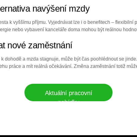
lternativa navýšení mzdy
esta k vyššímu příjmu. Vyjednávat lze i o benefitech – flexibilní
energie nebo vybavení kanceláře doma mohou být reálnou hodnot
dat nové zaměstnání
k dohodě a mzda stagnuje, může být čas poohlédnout se jinde
na trhu práce a mít reálná očekávání. Změna zaměstnání totiž můž
Aktuální pracovní
nabídky