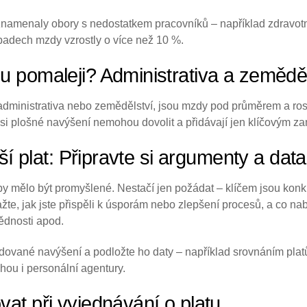
amenaly obory s nedostatkem pracovníků – například zdravotnictv
adech mzdy vzrostly o více než 10 %.
 pomaleji? Administrativa a zeměděl
e administrativa nebo zemědělství, jsou mzdy pod průměrem a ro
y si plošné navýšení nemohou dovolit a přidávají jen klíčovým 
šší plat: Připravte si argumenty a data
y mělo být promyšlené. Nestačí jen požádat – klíčem jsou konkr
kažte, jak jste přispěli k úsporám nebo zlepšení procesů, a co na
ědnosti apod.
dované navýšení a podložte ho daty – například srovnáním plat
ou i personální agentury.
at při vyjednávání o platu