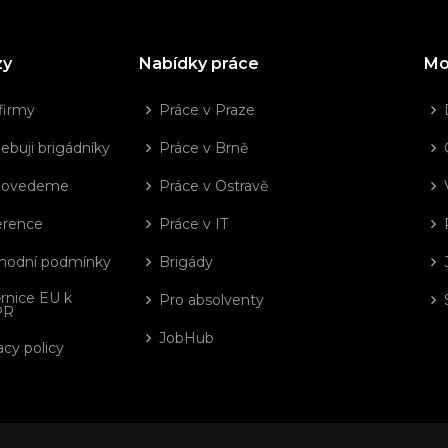
zy
Nabídky práce
Mo
firmy
Práce v Praze
ebuji brigádníky
Práce v Brně
dovedeme
Práce v Ostravě
erence
Práce v IT
hodní podmínky
Brigády
rnice EU k
Pro absolventy
PR
JobHub
acy policy