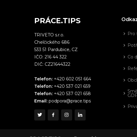
PRÁCE.TIPS
Odka
Pro 
TRIVETO s.r.o.
Chelčického 686
Potř
533 51 Pardubice, CZ
IČO: 216 44 322
Co 
DIČ: CZ21644322
Ref
Telefon:
+420 602 051 664
Obc
Telefon:
+420 537 021 659
Smě
Telefon:
+420 537 021 658
GD
Email:
podpora@prace.tips
Priv