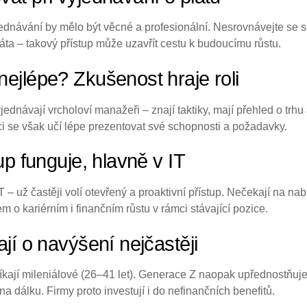
dnávání by mělo být věcné a profesionální. Nesrovnávejte se s
ta – takový přístup může uzavřít cestu k budoucímu růstu.
ejlépe? Zkušenost hraje roli
ednávají vrcholoví manažeři – znají taktiky, mají přehled o trhu 
ci se však učí lépe prezentovat své schopnosti a požadavky.
up funguje, hlavně v IT
– už častěji volí otevřený a proaktivní přístup. Nečekají na na
m o kariérním i finančním růstu v rámci stávající pozice.
jí o navýšení nejčastěji
říkají mileniálové (26–41 let). Generace Z naopak upřednostňuje 
 dálku. Firmy proto investují i do nefinančních benefitů.