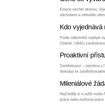
Emoce nechte stranou. Vyje
odchodem a neklaďte ultimá
Kdo vyjednává n
Podle odborníků nejlépe vyj
číselně. I běžní zaměstnan
Proaktivní příst
Zaměstnanci – zejména v IT 
diskutují se zaměstnavatele
Mileniálové žáda
Nejčastěji si o vyšší mzdu 
práce nebo možnost práce na