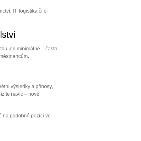
í, IT, logistika či e-
ství
stou jen minimálně – často
zaměstnancům.
étní výsledky a přínosy,
bízíte navíc – nové
ů na podobné pozici ve