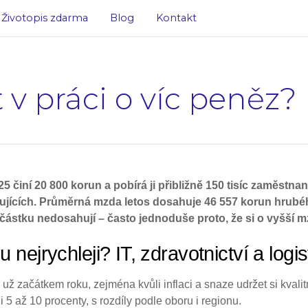
Životopis zdarma
Blog
Kontakt
ct v práci o víc peněz?
5 činí 20 800 korun a pobírá ji přibližně 150 tisíc zaměstn
acujících. Průměrná mzda letos dosahuje 46 557 korun hrub
částku nedosahují – často jednoduše proto, že si o vyšší mz
nejrychleji? IT, zdravotnictví a logis
už začátkem roku, zejména kvůli inflaci a snaze udržet si kval
5 až 10 procenty, s rozdíly podle oboru i regionu.