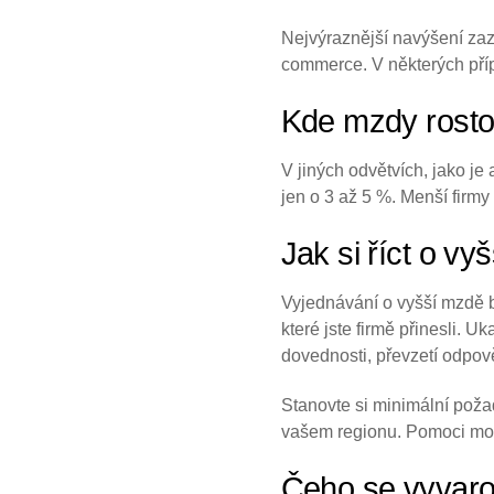
Nejvýraznější navýšení zazn
commerce. V některých příp
Kde mzdy rostou
V jiných odvětvích, jako j
jen o 3 až 5 %. Menší firm
Jak si říct o vy
Vyjednávání o vyšší mzdě b
které jste firmě přinesli. U
dovednosti, převzetí odpov
Stanovte si minimální poža
vašem regionu. Pomoci moh
Čeho se vyvarov