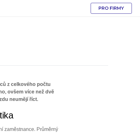
PRO FIRMY
anců z celkového počtu
ého, ovšem více než dvě
du neumějí říct.
tika
itní zaměstnance. Průměrný