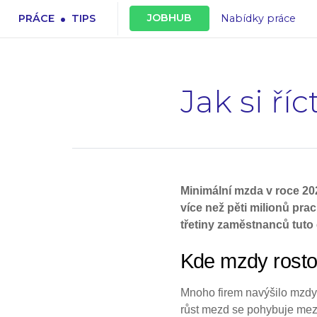
.
JOBHUB
PRÁCE
TIPS
Nabídky práce
Jak si ří
Minimální mzda v roce 202
více než pěti milionů pr
třetiny zaměstnanců tuto 
Kde mzdy rostou 
Mnoho firem navýšilo mzdy 
růst mezd se pohybuje mezi 