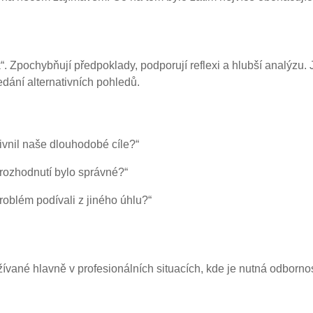
k“. Zpochybňují předpoklady, podporují reflexi a hlubší analýzu. 
dání alternativních pohledů.
livnil naše dlouhodobé cíle?“
o rozhodnutí bylo správné?“
oblém podívali z jiného úhlu?“
žívané hlavně v profesionálních situacích, kde je nutná odbornos