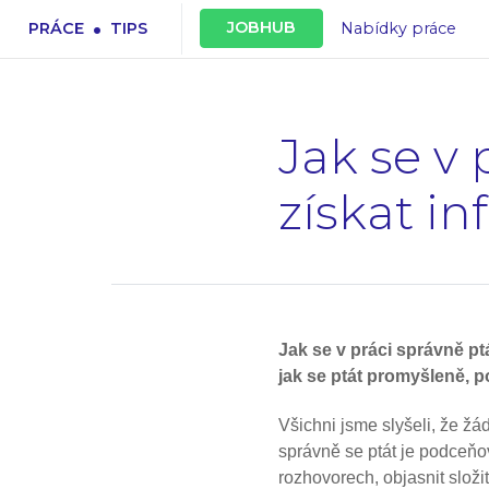
.
JOBHUB
PRÁCE
TIPS
Nabídky práce
Jak se v 
získat in
Jak se v práci správně ptá
jak se ptát promyšleně,
Všichni jsme slyšeli, že žá
správně se ptát je podceňo
rozhovorech, objasnit slož