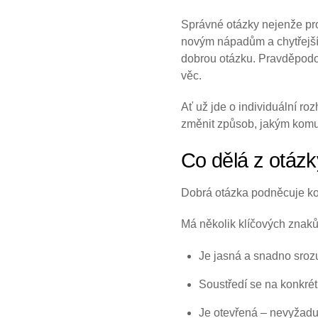
Správné otázky nejenže prol
novým nápadům a chytřejším
dobrou otázku. Pravděpodo
věc.
Ať už jde o individuální r
změnit způsob, jakým komun
Co dělá z otáz
Dobrá otázka podněcuje kon
Má několik klíčových znaků
Je jasná a snadno srozu
Soustředí se na konkré
Je otevřená – nevyžaduj