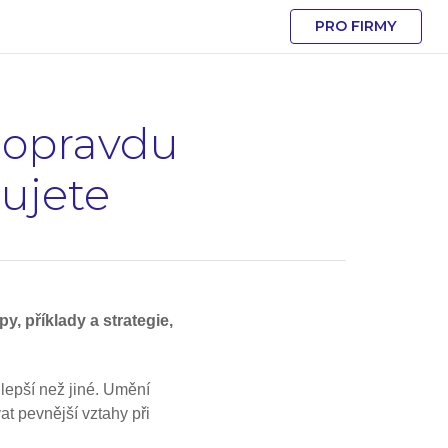
PRO FIRMY
a opravdu
bujete
y, příklady a strategie,
lepší než jiné. Umění
t pevnější vztahy při
.