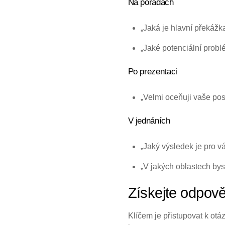
Na poradách
„Jaká je hlavní překážka
„Jaké potenciální probl
Po prezentaci
„Velmi oceňuji vaše pos
V jednáních
„Jaký výsledek je pro vá
„V jakých oblastech bys
Získejte odpově
Klíčem je přistupovat k otá