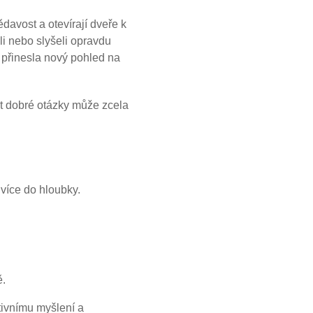
davost a otevírají dveře k
i nebo slyšeli opravdu
přinesla nový pohled na
st dobré otázky může zcela
více do hloubky.
ě.
tivnímu myšlení a