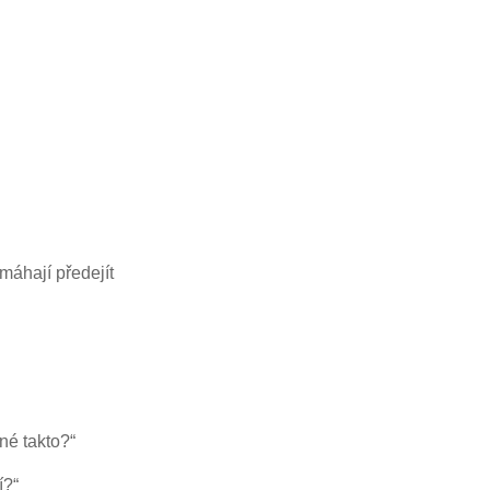
máhají předejít
né takto?“
í?“