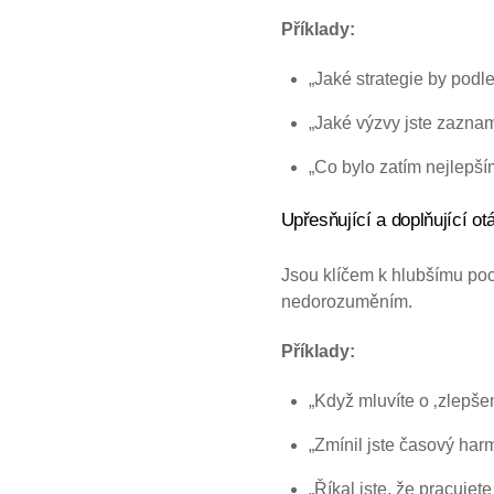
Příklady:
„Jaké strategie by podle
„Jaké výzvy jste zaznam
„Co bylo zatím nejlepš
Upřesňující a doplňující ot
Jsou klíčem k hlubšímu poc
nedorozuměním.
Příklady:
„Když mluvíte o ‚zlepšen
„Zmínil jste časový har
„Říkal jste, že pracuje