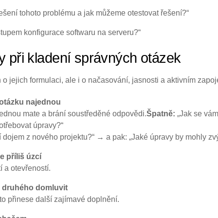
yřešení tohoto problému a jak můžeme otestovat řešení?“
tupem konfigurace softwaru na serveru?“
y při kladení správných otázek
 o jejich formulaci, ale i o načasování, jasnosti a aktivním zapo
u otázku najednou
jednou mate a brání soustředěné odpovědi.
Špatně:
„Jak se vám 
otřebovat úpravy?“
í dojem z nového projektu?“ → a pak: „Jaké úpravy by mohly zv
 příliš úzcí
 a otevřeností.
e druhého domluvit
o přinese další zajímavé doplnění.