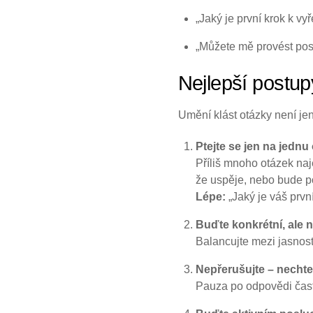
„Jaký je první krok k v
„Můžete mě provést pos
Nejlepší postup
Umění klást otázky není jen
Ptejte se jen na jedn
Příliš mnoho otázek na
že uspěje, nebo bude p
Lépe:
„Jaký je váš prvn
Buďte konkrétní, ale ne
Balancujte mezi jasností
Nepřerušujte – necht
Pauza po odpovědi čast