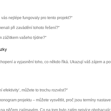
 vás nejlépe fungovaly pro tento projekt?“
enali při zavádění tohoto řešení?“
ím zážitkem vašeho týdne?“
ázky
hopení a vyjasnění toho, co někdo říká. Ukazují váš zájem a po
í efektivity‘, můžete to trochu rozvést?“
monogram projektu – můžete vysvětlit, proč jsou termíny nastave
te na něčem zajímavém. Co na tom bylo zatím nejvíce obohacujíc