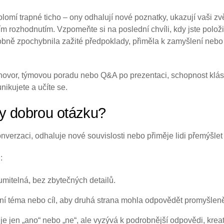
omí trapné ticho – ony odhalují nové poznatky, ukazují vaši zvě
 rozhodnutím. Vzpomeňte si na poslední chvíli, kdy jste položil
bně zpochybnila zažité předpoklady, přiměla k zamyšlení nebo 
ozhovor, týmovou poradu nebo Q&A po prezentaci, schopnost klá
ikujete a učíte se.
ky dobrou otázku?
verzaci, odhaluje nové souvislosti nebo přiměje lidi přemýšlet 
:
mitelná, bez zbytečných detailů.
tní téma nebo cíl, aby druhá strana mohla odpovědět promyšlen
e jen „ano“ nebo „ne“, ale vyzývá k podrobnější odpovědi, krea