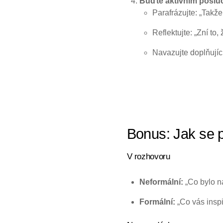
Buďte aktivním posl
Parafrázujte: „Takže
Reflektujte: „Zní to, 
Navazujte doplňujíc
Bonus: Jak se p
V rozhovoru
Neformální:
„Co bylo n
Formální:
„Co vás inspi