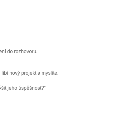
jení do rozhovoru.
líbí nový projekt a myslíte,
ýšit jeho úspěšnost?“