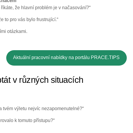
uchačem
 říkáte, že hlavní problém je v načasování?“
že to pro vás bylo frustrující.“
ími otázkami.
Aktuální pracovní nabídky na portálu PRACE.TIPS
tát v různých situacích
a tvém výletu nejvíc nezapomenutelné?“
rovalo k tomuto přístupu?“