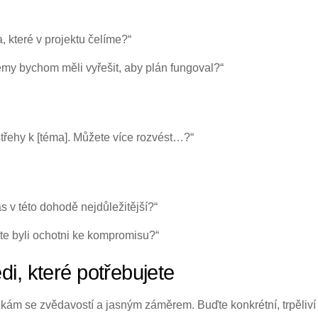
, které v projektu čelíme?“
émy bychom měli vyřešit, aby plán fungoval?“
třehy k [téma]. Můžete více rozvést…?“
s v této dohodě nejdůležitější?“
te byli ochotni ke kompromisu?“
di, které potřebujete
zkám se zvědavostí a jasným záměrem. Buďte konkrétní, trpěliví