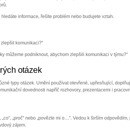
orů.
ž hledáte informace, řešíte problém nebo budujete vztah.
zlepšit komunikaci?“
oky můžeme podniknout, abychom zlepšili komunikaci v týmu?“
rých otázek
ůzné typy otázek. Umění používat otevřené, upřesňující, doplňujíc
munikační dovednosti napříč rozhovory, prezentacemi i pracovn
“, „co“, „proč“ nebo „povězte mi o…“. Vedou k širším odpovědím, p
avdový zájem.