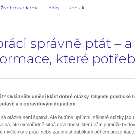
Životopis zdarma
Blog
Kontakt
práci správně ptát – 
formace, které potře
t? Ovládněte umění klást dobré otázky. Objevte praktické tip
 poutavě a s opravdovým dopadem.
dná otázka není špatná. Ale buďme upřímní: některé otázky jsou 
vaná, ale mimořádně silná dovednost, která vám pomůže budova
ité myšlenky v práci nebo zaujmout publikum během prezentace