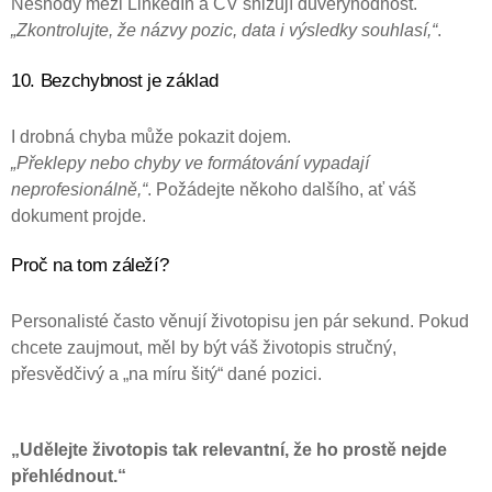
Neshody mezi LinkedIn a CV snižují důvěryhodnost.
„Zkontrolujte, že názvy pozic, data i výsledky souhlasí,“
.
10. Bezchybnost je základ
I drobná chyba může pokazit dojem.
„Překlepy nebo chyby ve formátování vypadají
neprofesionálně,“
. Požádejte někoho dalšího, ať váš
dokument projde.
Proč na tom záleží?
Personalisté často věnují životopisu jen pár sekund. Pokud
chcete zaujmout, měl by být váš životopis stručný,
přesvědčivý a „na míru šitý“ dané pozici.
„Udělejte životopis tak relevantní, že ho prostě nejde
přehlédnout.“