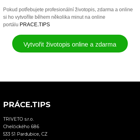
Pokud potřebujete profesionální životopis, zdarma a online
si ho vytvoříte během několika minut na online
portálu
PRACE.TIPS
Vytvořit životopis online a zdarma
PRÁCE.TIPS
TRIVETO s.r.o.
Chelčického 686
533 51 Pardubice, CZ