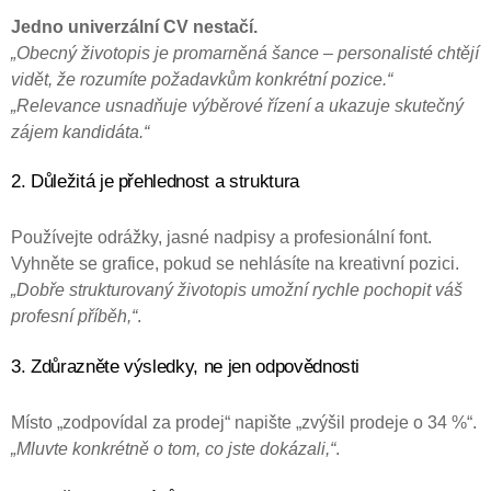
Jedno univerzální CV nestačí.
„Obecný životopis je promarněná šance – personalisté chtějí
vidět, že rozumíte požadavkům konkrétní pozice.“
„Relevance usnadňuje výběrové řízení a ukazuje skutečný
zájem kandidáta.“
2. Důležitá je přehlednost a struktura
Používejte odrážky, jasné nadpisy a profesionální font.
Vyhněte se grafice, pokud se nehlásíte na kreativní pozici.
„Dobře strukturovaný životopis umožní rychle pochopit váš
profesní příběh,“
.
3. Zdůrazněte výsledky, ne jen odpovědnosti
Místo „zodpovídal za prodej“ napište „zvýšil prodeje o 34 %“.
„Mluvte konkrétně o tom, co jste dokázali,“
.