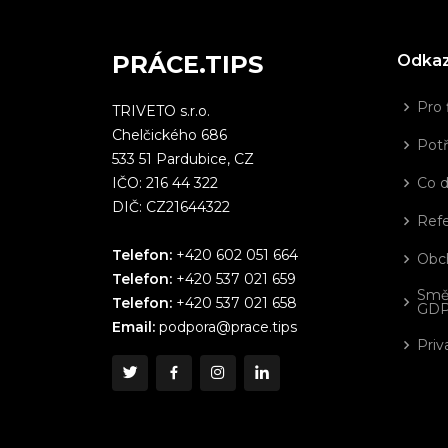
PRÁCE.TIPS
Odka
Pro 
TRIVETO s.r.o.
Chelčického 686
Potř
533 51 Pardubice, CZ
IČO: 216 44 322
Co 
DIČ: CZ21644322
Ref
Telefon:
+420 602 051 664
Obc
Telefon:
+420 537 021 659
Smě
Telefon:
+420 537 021 658
GD
Email:
podpora@prace.tips
Priv