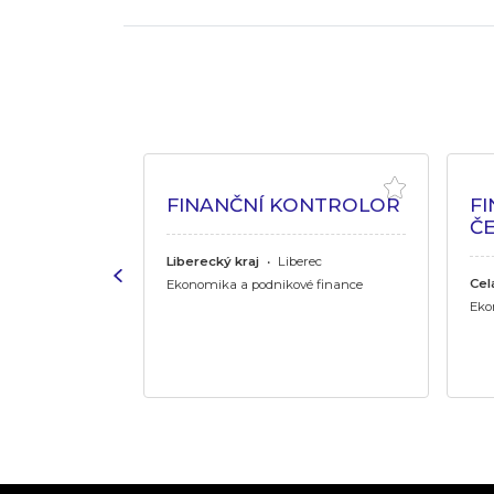
TNÍ -
FINANČNÍ KONTROLOR
FI
Č
Liberecký kraj
•
Liberec
Cel
Ekonomika a podnikové finance
é finance
Eko