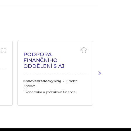
PODPORA
FINANČNÍ 
FINANČNÍHO
KLADNO
ODDĚLENÍ S AJ
Celá ČR
Královehradecký kraj
•
Hradec
Ekonomika a pod
Králové
Ekonomika a podnikové finance