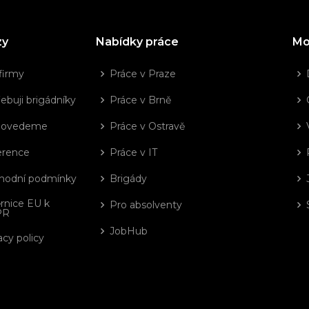
zy
Nabídky práce
Mo
firmy
Práce v Praze
ebuji brigádníky
Práce v Brně
dovedeme
Práce v Ostravě
erence
Práce v IT
hodní podmínky
Brigády
rnice EU k
Pro absolventy
PR
JobHub
acy policy