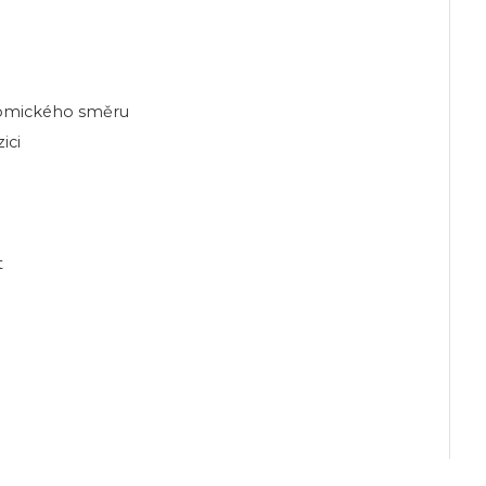
nomického směru
ici
t