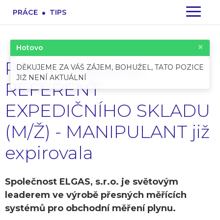
.
PRÁCE
TIPS
×
Hotovo
Pracovní pozice:
DĚKUJEME ZA VÁŠ ZÁJEM, BOHUŽEL, TATO POZICE
JIŽ NENÍ AKTUÁLNÍ
REFERENT
EXPEDIČNÍHO SKLADU
(M/Ž) - MANIPULANT již
expirovala
Společnost ELGAS, s.r.o. je světovým
leaderem ve výrobě přesných měřících
systémů pro obchodní měření plynu.