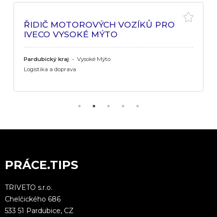
ŘIDIČ MOTOROVÝCH VOZÍKŮ PRO
IVECO VYSOKÉ MÝTO
Pardubický kraj
•
Vysoké Mýto
Logistika a doprava
PRÁCE.TIPS
TRIVETO s.r.o.
Chelčického 686
533 51 Pardubice, CZ