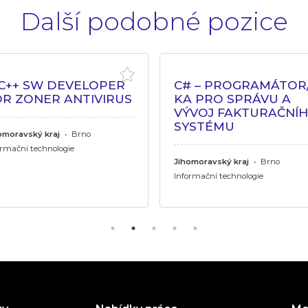
Další podobné pozice
/C++ SW DEVELOPER
C# – PROGRAMÁTOR/
OR ZONER ANTIVIRUS
KA PRO SPRÁVU A
VÝVOJ FAKTURAČNÍ
SYSTÉMU
omoravský kraj
•
Brno
ormační technologie
Jihomoravský kraj
•
Brno
Informační technologie