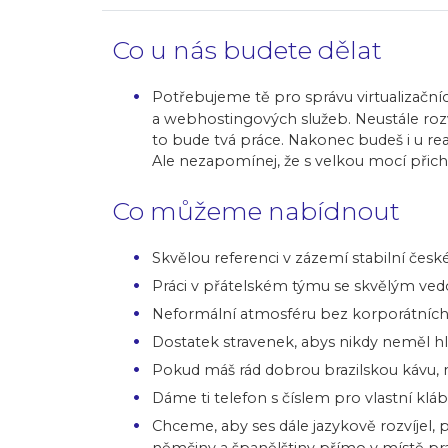
Co u nás budete dělat
Potřebujeme tě pro správu virtualizační
a webhostingových služeb. Neustále rozv
to bude tvá práce. Nakonec budeš i u rea
Ale nezapomínej, že s velkou mocí přichá
Co můžeme nabídnout
Skvělou referenci v zázemí stabilní čes
Práci v přátelském týmu se skvělým ve
Neformální atmosféru bez korporátních 
Dostatek stravenek, abys nikdy neměl hl
Pokud máš rád dobrou brazilskou kávu, 
Dáme ti telefon s číslem pro vlastní kláb
Chceme, aby ses dále jazykově rozvíjel,
němčiny a španělštiny přímo v místě pra