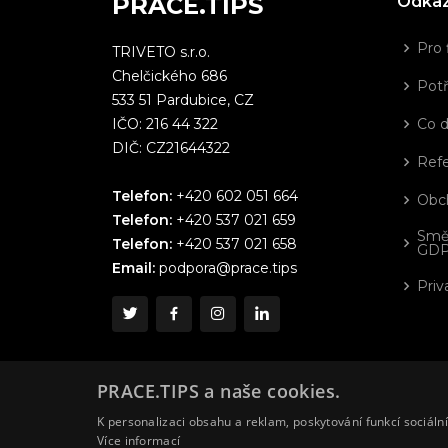
PRÁCE.TIPS
Odka
Pro 
TRIVETO s.r.o.
Chelčického 686
Potř
533 51 Pardubice, CZ
IČO: 216 44 322
Co 
DIČ: CZ21644322
Ref
Telefon:
+420 602 051 664
Obc
Telefon:
+420 537 021 659
Smě
Telefon:
+420 537 021 658
GD
Email:
podpora@prace.tips
Priv
PRACE.TIPS a naše cookies.
K personalizaci obsahu a reklam, poskytování funkcí sociáln
Více informací