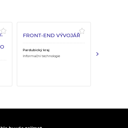
-
FRONT-END VÝVOJÁŘ
FRONT - 
HO
Pardubický kraj
Pardubický kraj
Informační technologie
Informační tech