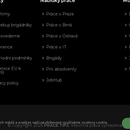
zy
Nabídky práce
Mo
firmy
Práce v Praze
ebuji brigádníky
Práce v Brně
dovedeme
Práce v Ostravě
erence
Práce v IT
hodní podmínky
Brigády
rnice EU k
Pro absolventy
PR
JobHub
acy policy
ích médií a analýze naší návštěvnosti využíváme soubory cookie.
© Copyright 2025
PRÁCE.TIPS
. Všechna práva vyhrazena.