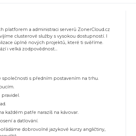
ch platforem a administraci serverů ZonerCloud.cz
íjíme clusterové služby s vysokou dostupností. I
lizace úplně nových projektů, které ti svěříme.
zí i velká zodpovědnost...
ké společnosti s předním postavením na trhu.
doucím.
pravidel.
ad.
na každém patře narazíš na kávovar.
osení a datlování.
 pořádáme dobrovolné jazykové kurzy angličtiny,
coviště.