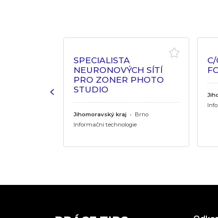
 VÝVOJÁŘ
SPECIALISTA
C
NEURONOVÝCH SÍTÍ
F
PRO ZONER PHOTO
rdubice
STUDIO
Jih
ie
Inf
Jihomoravský kraj
•
Brno
Informační technologie