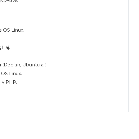
e OS Linux.
L aj.
 (Debian, Ubuntu aj.).
 OS Linux.
 v PHP.