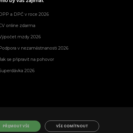
hlo by vás zajímat
DPP a DPČ v roce 2026
CV online zdarma
Výpočet mzdy 2026
Podpora v nezaměstnanosti 2026
Jak se připravit na pohovor
Superdávka 2026
PŘIJMOUT VŠE
VŠE ODMÍTNOUT