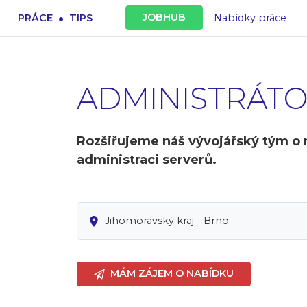
.
JOBHUB
PRÁCE
TIPS
Nabídky práce
ADMINISTRÁTO
Rozšiřujeme náš vývojářský tým o n
administraci serverů.
Jihomoravský kraj - Brno
MÁM ZÁJEM O NABÍDKU